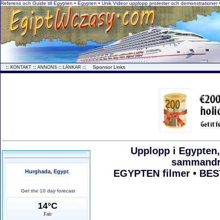
Referens och Guide till Egypten • Egypten • Unik Videor upplopp protester och demonstrationer
..
::
::
::
::
...
Sponsor Links
KONTAKT
ANNONS
LÄNKAR
Upplopp i Egypten,
sammandr
EGYPTEN filmer • BES
Hurghada, Egypt
Get the 10 day forecast
14°C
Fair