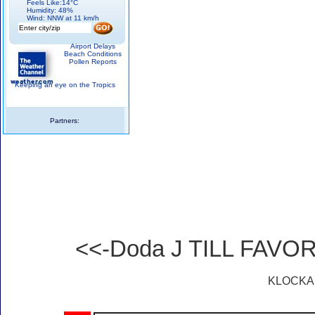
Feels Like:14°C
Humidity: 48%
Wind: NNW at 11 km/h
Airport Delays
Beach Conditions
Pollen Reports
Keeping an eye on the Tropics
Partners:
<<-Doda J TILL FAVO
KLOCKA