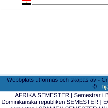
Webbplats utformas och skapas av - Cr
© -
hj
AFRIKA SEMESTER
|
Semestrar i 
Dominikanska republiken SEMESTER
|
E