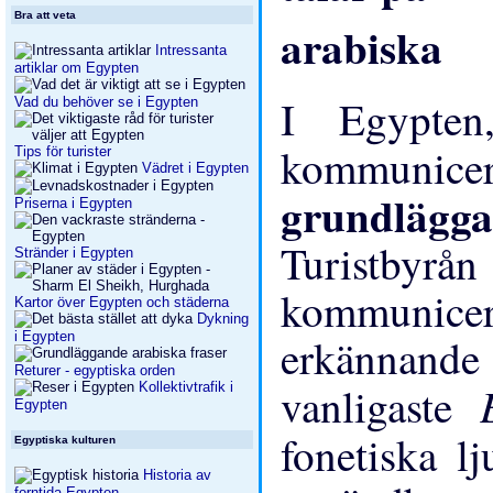
Bra att veta
Intressanta
artiklar om Egypten
I Egypte
Vad du behöver se i Egypten
kommunic
Tips för turister
Vädret i Egypten
grundlä
Priserna i Egypten
Turistbyr
Stränder i Egypten
kommunicer
Kartor över Egypten och städerna
Dykning
i Egypten
erkännande
Returer - egyptiska orden
vanligaste
Kollektivtrafik i
Egypten
fonetiska l
Egyptiska kulturen
Historia av
forntida Egypten