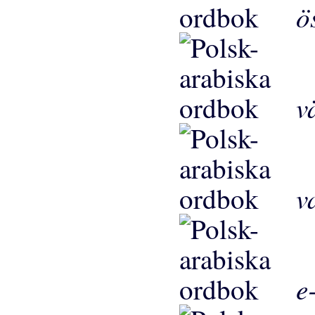
ö
v
v
e