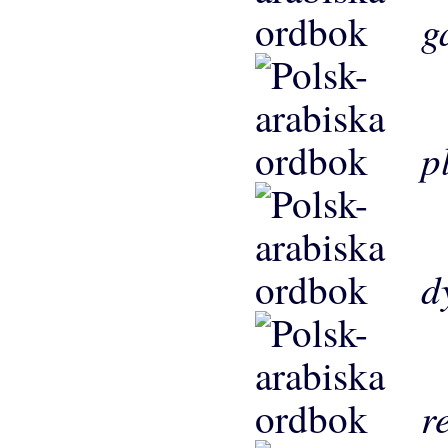
g
p
d
r