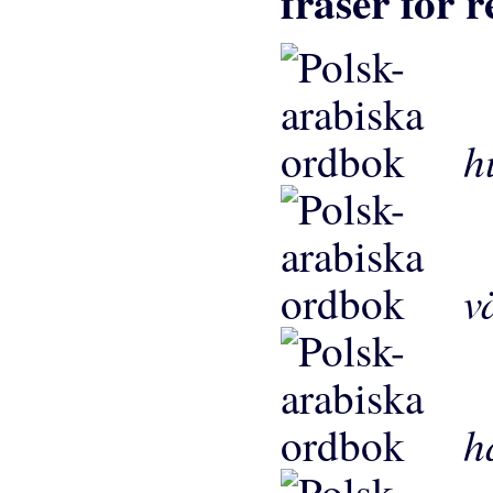
fraser för r
h
v
h