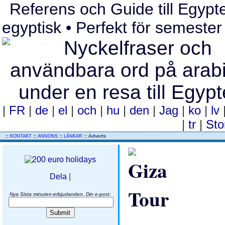
Referens och Guide till Egypte
egyptisk • Perfekt för semester 
|
FR
|
de
|
el
|
och
|
hu
|
den
|
Jag
|
ko
|
lv
|
tr
|
Sto
..
::
::
::
::
Adverts
KONTAKT
ANNONS
LÄNKAR
Dela
|
Nya Sista minuten-erbjudanden. Din e-post: