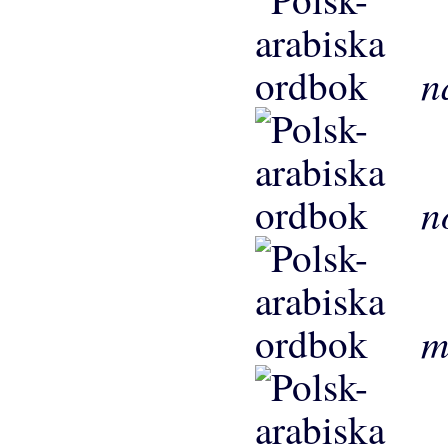
n
n
m