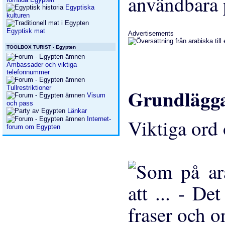
användbara 
Egyptiska
kulturen
Egyptisk mat
Advertisements
TOOLBOX TURIST - Egypten
Ambassader och viktiga
telefonnummer
Tullrestriktioner
Grundlägga
Visum
och pass
Länkar
Internet-
Viktiga ord 
forum om Egypten