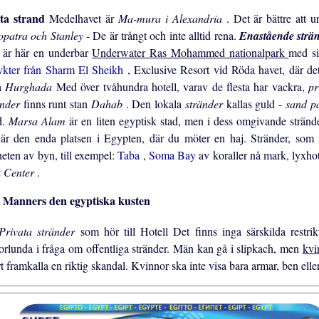
ta strand
Medelhavet är
Ma-mura i Alexandria
. Det är bättre att
opatra och Stanley
- De är trångt och inte alltid rena.
Enastående strä
 är här en underbar
Underwater Ras Mohammed nationalpark
med si
lykter från Sharm El Sheikh
, Exclusive Resort vid Röda havet, där de
a
Hurghada
Med över tvåhundra hotell, varav de flesta har vackra,
pr
änder
finns runt stan
Dahab
. Den lokala
stränder
kallas guld -
sand p
d.
Marsa Alam
är en liten egyptisk stad, men i dess omgivande strän
 är den enda platsen i Egypten, där du möter en haj. Stränder, so
heten av byn, till exempel:
Taba
,
Soma Bay
av koraller nå mark, lyxho
 Center
.
Manners den egyptiska kusten
Privata stränder
som hör till Hotell Det finns inga särskilda restrik
orlunda i fråga om offentliga stränder. Män kan gå i slipkach, men
kvi
t framkalla en riktig skandal. Kvinnor ska inte visa bara armar, ben elle