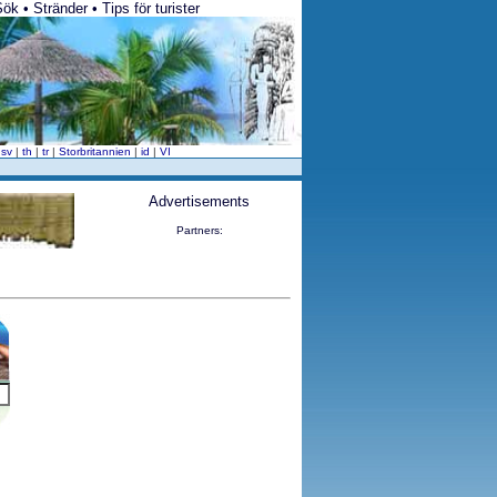
k • Stränder • Tips för turister
|
sv
|
th
|
tr
|
Storbritannien
|
id
|
VI
Advertisements
Partners: