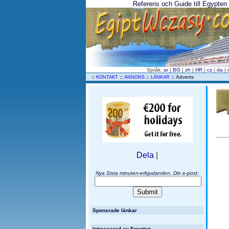
Referens och Guide till Egypten •
Språk:
ar
|
BG
|
zh
|
HR
|
cs
|
da
|
..
::
::
::
::
Adverts
KONTAKT
ANNONS
LÄNKAR
Dela
|
Nya Sista minuten-erbjudanden. Din e-post:
Sponsrade länkar
Intresserad av Egypten