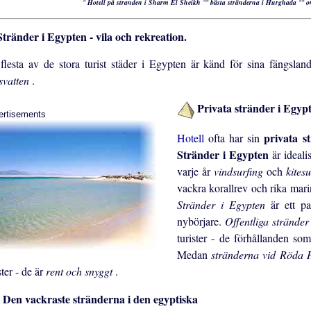
"
Hotell på stranden i Sharm El Sheikh
""
bästa stränderna i Hurghada
""
o
tränder i Egypten - vila och rekreation.
flesta av de stora turist städer i Egypten är känd för sina fängslan
svatten
.
Privata stränder i Egypt
ertisements
privata s
Hotell
ofta har sin
Stränder i Egypten
är ideal
varje år
vindsurfing
och
kites
vackra korallrev och rika mari
Stränder i Egypten
är ett p
nybörjare.
Offentliga strände
turister - de förhållanden som 
Medan
stränderna vid Röda
ster - de är
rent och snyggt
.
Den vackraste stränderna i den egyptiska