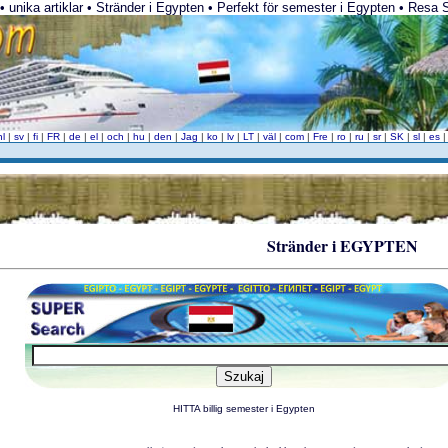
 unika artiklar • Stränder i Egypten • Perfekt för semester i Egypten • Resa Sö
nl
|
sv
|
fi
|
FR
|
de
|
el
|
och
|
hu
|
den
|
Jag
|
ko
|
lv
|
LT
|
väl
|
com
|
Fre
|
ro
|
ru
|
sr
|
SK
|
sl
|
es
Stränder i EGYPTEN
HITTA billig semester i Egypten