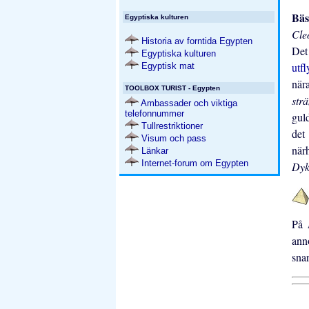
Bäs
Egyptiska kulturen
Cle
Historia av forntida Egypten
Det
Egyptiska kulturen
utf
Egyptisk mat
när
TOOLBOX TURIST - Egypten
str
Ambassader och viktiga
telefonnummer
gul
Tullrestriktioner
det
Visum och pass
när
Länkar
Internet-forum om Egypten
Dyk
På
ann
snar