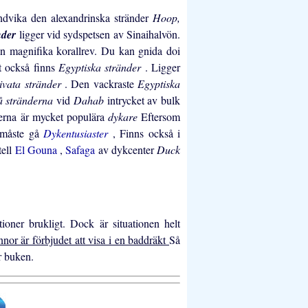
 undvika den alexandrinska stränder
Hoop,
nder
ligger vid sydspetsen av Sinaihalvön.
n magnifika korallrev. Du kan gnida doi
t också finns
Egyptiska stränder
. Ligger
ivata stränder
. Den vackraste
Egyptiska
å stränderna
vid
Dahab
intrycket av bulk
derna är mycket populära
dykare
Eftersom
m måste gå
Dykentusiaster
, Finns också i
tell
El Gouna
,
Safaga
av dykcenter
Duck
tioner brukligt. Dock är situationen helt
nnor är förbjudet att visa i en baddräkt
Så
r buken.