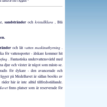
m vattnet är rent i Egypten
"
sandstränder
de,
och
kristallklara
, Blå
en.
tränder
och låt
vatten maskinuthyrning
.
iska för vattensporter - älskare kommer hit
urfing
. Fantastiska undervattensvärld med
na djur och växter är något som måste-se.
aradis för dykare - den avancerade och
r
ligger på Medelhavet är sällan besöks av
råder här är inte alltid tillfredsställande.
 Havet
finns platser som är reserverade för