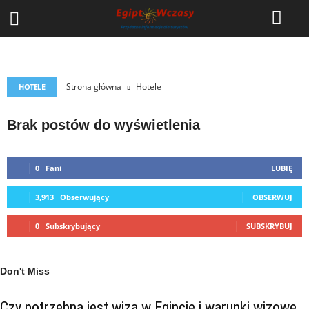
ATRAKCJE
HOTELE
HURGHADA
KUCHNIA
KULTURA
MARSA ALAM
POGODA
POPULARNE PYTANIA
PORADY
RELIGIA
SHARM EL-SHEIKH
ZWIEDZANIE
Strona główna
Hotele
HOTELE
Brak postów do wyświetlenia
0
Fani
LUBIĘ
3,913
Obserwujący
OBSERWUJ
0
Subskrybujący
SUBSKRYBUJ
Don't Miss
Czy potrzebna jest wiza w Egipcie i warunki wizowe.