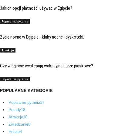
Jakich opcji płatności używać w Egipcie?
Popularne pytania
Życie nocne w Egipcie - kluby nocne i dyskoteki.
Atrakcje
Czy w Egipcie występują wakacyjne burze piaskowe?
Popularne pytania
POPULARNE KATEGORIE
Popularne pytania
37
Porady
18
Atrakcje
10
Zwiedzanie
8
Hotele
4