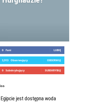
0
Fani
LUBIĘ
3,913
Obserwujący
OBSERWUJ
0
Subskrybujący
SUBSKRYBUJ
iss
Egipcie jest dostępna woda