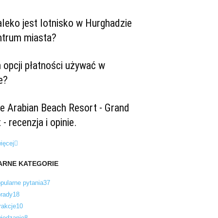
leko jest lotnisko w Hurghadzie
ntrum miasta?
 opcji płatności używać w
e?
e Arabian Beach Resort - Grand
 - recenzja i opinie.
ięcej
ARNE KATEGORIE
pularne pytania
37
rady
18
rakcje
10
iedzanie
8