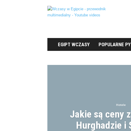
E
g
i
p
t
W
c
EGIPT WCZASY
POPULARNE PY
z
a
ATRAKCJE
HOTELE
HURGHADA
s
POPULARNE PYTANIA
PORADY
RE
y
Hotele
Jakie są ceny 
Hurghadzie i 