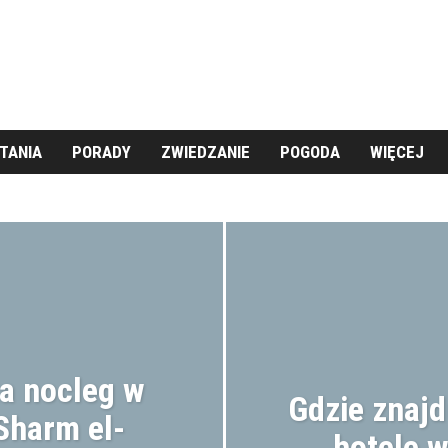
TANIA
PORADY
ZWIEDZANIE
POGODA
WIĘCEJ
KUCHNIA
KULTURA
MARSA ALAM
POGODA
LIGIA
SHARM EL-SHEIKH
ZWIEDZANIE
za nocleg w
Gdzie znajd
Sharm el-
hotele 