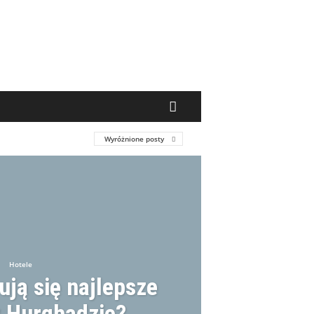
Wyróżnione posty
Hotele
ują się najlepsze
w Hurghadzie?