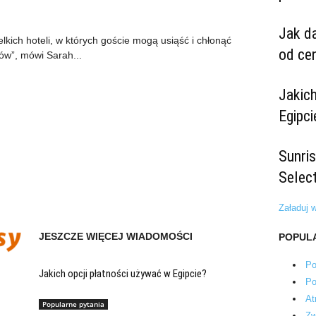
Jak da
elkich hoteli, w których goście mogą usiąść i chłonąć
od ce
ów”, mówi Sarah...
Jakich
Egipci
Sunris
Select
Załaduj w
JESZCZE WIĘCEJ WIADOMOŚCI
POPUL
Po
Jakich opcji płatności używać w Egipcie?
Po
At
Popularne pytania
Zw