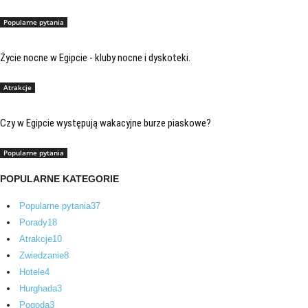
Popularne pytania
Życie nocne w Egipcie - kluby nocne i dyskoteki.
Atrakcje
Czy w Egipcie występują wakacyjne burze piaskowe?
Popularne pytania
POPULARNE KATEGORIE
Popularne pytania
37
Porady
18
Atrakcje
10
Zwiedzanie
8
Hotele
4
Hurghada
3
Pogoda
3