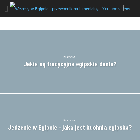
ATRAKCJE
HOTELE
HURGHADA
KUCHNIA
KULTURA
MARSA ALAM
POGODA
POPULARNE PYTANIA
PORADY
RELIGIA
SHARM EL-SHEIKH
ZWIEDZANIE
Kuchnia
Jakie są tradycyjne egipskie dania?
Kuchnia
Jedzenie w Egipcie - jaka jest kuchnia egipska?