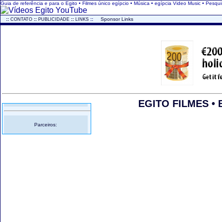
Guia de referência e para o Egito • Filmes único egípcio • Música • egípcia Video Music • Pesqui
..
::
::
::
::
...
Sponsor Links
CONTATO
PUBLICIDADE
LINKS
EGITO FILMES • 
Parceiros: