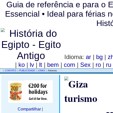
Guia de referência e para o E
Essencial • Ideal para férias 
Hist
Idioma:
ar
|
bg
|
z
|
ko
|
lv
|
lt
|
bem
|
com
|
Sex
|
ro
|
r
..
::
::
::
::
Adverts
CONTATO
PUBLICIDADE
LINKS
Compartilhar
|