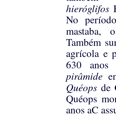
hieróglifos
No períod
mastaba, 
Também surg
agrícola e 
630 anos 
pirâmide
e
Quéops
de 
Quéops mo
anos aC as