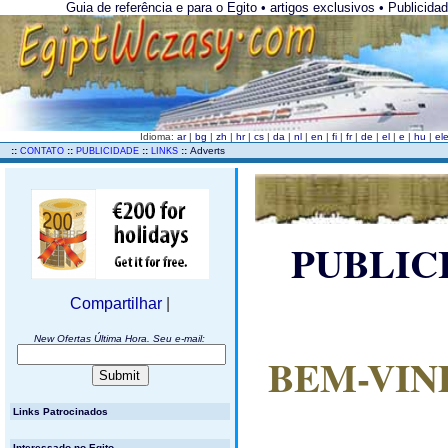
Guia de referência e para o Egito • artigos exclusivos • Publicida
Idioma:
ar
|
bg
|
zh
|
hr
|
cs
|
da
|
nl
|
en
|
fi
|
fr
|
de
|
el
|
e
|
hu
|
el
..
::
::
::
::
Adverts
CONTATO
PUBLICIDADE
LINKS
PUBLIC
Compartilhar
|
New Ofertas Última Hora. Seu e-mail:
BEM-VIN
Links Patrocinados
Interessado no Egito