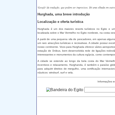
'Google' da tradução, que podem ser imprecisos. Dê uma olhada em outros f
Hurghada, uma breve introdução
Localização e oferta turística
Hurghada é um dos maiores resorts turísticos no Egito e um
localizada sobre o Mar Vermelho no Egito nordeste, na costa oe
A partir de uma pequena vila de pescadores, em apenas alguns 
um raro atracções turísticas e recreativas. A cidade possui exc
nosso continente. Voos para Hurghada oferece vários aeroport
estação de ônibus, bem desenvolvida rede de ligações rodoviár
interessantes e monumentos da cultura egípcia, como contemporâ
A cidade se estende ao longo da bela costa do Mar Vermelh
incentivos e relaxamento, Hurghanda, é também o paraíso glob
para adquirir direitos de mergulho, uma certificação internac
náuticos: windsurf, surf e vela.
Informações e