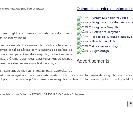
ilmes interessantes, lista à direita.
Outros filmes interessantes sobr
Sharm-El-Sheikh YouTube
Hurghada um vídeo interessa
Hurghada Mergulho
Hotéis em Hurghada
 centro global de turismo marinho. A cidade está
Todos os Hurghada Inclusive
ste do Mar Vermelho.
Revoltas no Egito
anos estabelecidas metrópole turística, oferecendo
A revolução no Egito
elentes ligações aéreas com a maioria dos países do
Egito antigo
os no nosso país. Além do aeroporto, há também uma
ias e é uma base ideal para visitar outros lugares
Advertisements
neo e extremamente rica história antiga.
o, com águas mornas e praias para aproveitar os
al para mergulho e aventuras subaquáticas. Este centro de formação de mergulhadores, ofer
ional para amadores e prática como um mergulhador. Isto é, além de mergulho - um lugar idea
speciais sobre feriados PESQUISA EGÍPCIO / férias / viagens