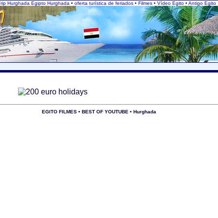
 Trip Hurghada Egipto Hurghada • oferta turística de feriados • Filmes • Vídeo Egito
• Antigo Egito
EGITO FILMES • BEST OF YOUTUBE • Hurghada