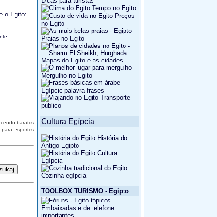
Dicas para turistas
Tempo no Egito
e o Egito:
Preços
no Egito
nte
Praias no Egito
Mapas do Egito e as cidades
Mergulho no Egito
Egípcio palavra-frases
Transporte
público
Cultura Egípcia
ecendo baratos
l para esportes
História do
Antigo Egipto
Cultura
Egípcia
Cozinha egípcia
TOOLBOX TURISMO - Egipto
Embaixadas e de telefone
importantes