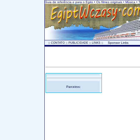
Guia de referência e para o Egito • Os filmes originais • Música •
..
::
::
::
::
...
Sponsor Links
CONTATO
PUBLICIDADE
LINKS
Parceiros: