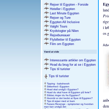
Eg
Rejser til Egypten - Forside
Hoteller i Egypten
land
Last Minute Egypten
Pri
Rejser og Ture
rige
Egypten All Inclusive
Valgfri Tours
i lø
Krydstogter på Nilen
os 
Rejsebureauer
Flybilletter til Egypten
Film om Egypten
Adv
Værd at vide
Interessante artikler om Egypten
Hvad du brug for at se i Egypten
Tips til turister
Tips til turister
Tipping - baksheesh
Sikkerhed i Egypten
Hvad skal undgå i Egypten?
Hvad du skal have til Egypten på ferie?
Sådan ringer du fra Egypten?
Hvornår er det bedst at flyve til Egypten?
anbe
Tips til rejser med et barn
Faraos Revenge - symptomer og hvordan
den
man kan undgå det