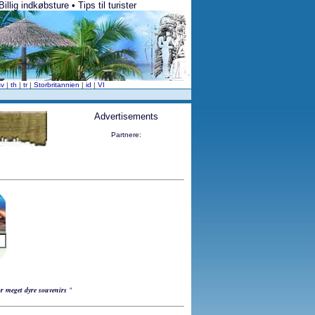
lig indkøbsture • Tips til turister
sv
|
th
|
tr
|
Storbritannien
|
id
|
VI
Advertisements
Partnere:
r meget dyre souvenirs
"