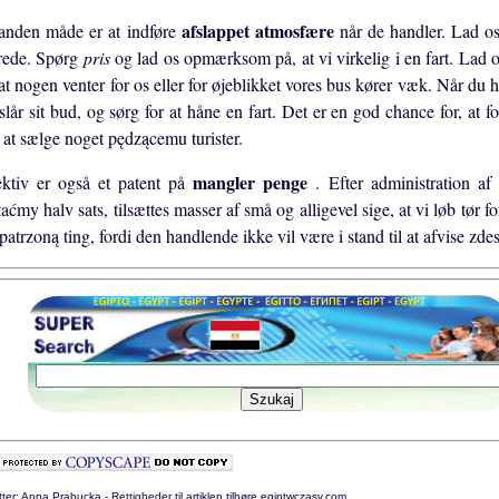
afslappet atmosfære
anden måde er at indføre
når de handler. Lad os
erede. Spørg
pris
og lad os opmærksom på, at vi virkelig i en fart. Lad os
at nogen venter for os eller for øjeblikket vores bus kører væk. Når du h
slår sit bud, og sørg for at håne en fart. Det er en god chance for, at for
 at sælge noget pędzącemu turister.
mangler penge
ektiv er også et patent på
. Efter administration af
aćmy halv sats, tilsættes masser af små og alligevel sige, at vi løb tør 
patrzoną ting, fordi den handlende ikke vil være i stand til at afvise zd
tter: Anna Prabucka - Rettigheder til artiklen tilhøre egiptwczasy.com