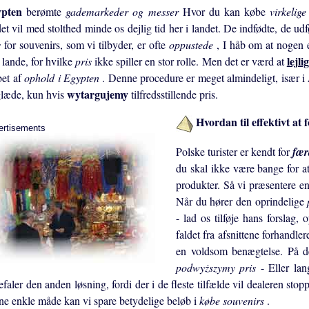
ypten
berømte
gademarkeder og messer
Hvor du kan købe
virkelig
et vil med stolthed minde os dejlig tid her i landet. De indfødte, de udfør
s
for souvenirs, som vi tilbyder, er ofte
oppustede
, I håb om at nogen e
lejl
 lande, for hvilke
pris
ikke spiller en stor rolle. Men det er værd at
bet af
ophold i Egypten
. Denne procedure er meget almindeligt, især i
wytargujemy
glæde, kun hvis
tilfredsstillende pris.
Hvordan til effektivt at 
ertisements
Polske turister er kendt for
fær
du skal ikke være bange for a
produkter. Så vi præsentere 
Når du hører den oprindelige
- lad os tilføje hans forslag,
faldet fra afsnittene forhandler
en voldsom benægtelse. På det
podwyższymy pris
- Eller la
faler den anden løsning, fordi der i de fleste tilfælde vil dealeren sto
ne enkle måde kan vi spare betydelige beløb i
købe souvenirs
.