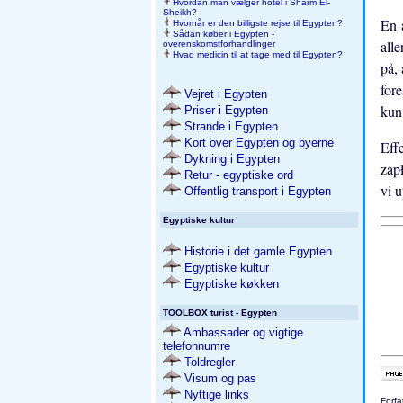
Hvordan man vælger hotel i Sharm El-
Sheikh?
En 
Hvornår er den billigste rejse til Egypten?
Sådan køber i Egypten -
all
overenskomstforhandlinger
Hvad medicin til at tage med til Egypten?
på, 
fore
Vejret i Egypten
kun
Priser i Egypten
Strande i Egypten
Kort over Egypten og byerne
Eff
Dykning i Egypten
zapł
Retur - egyptiske ord
vi u
Offentlig transport i Egypten
Egyptiske kultur
Historie i det gamle Egypten
Egyptiske kultur
Egyptiske køkken
TOOLBOX turist - Egypten
Ambassader og vigtige
telefonnumre
Toldregler
Visum og pas
Nyttige links
Forfa