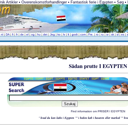
ik Artikler • Overenskomstforhandlinger • Fantastisk ferie i Egypten • Søg • Bil
|
nl
|
DA
|
fi
|
fr
|
de
|
el
|
og
|
hu
|
det
|
Jeg
|
ko
|
lv
|
lt
|
godt
|
com
|
Fre.
|
ro
|
ru
|
sr
|
sk
|
sl
|
es
|
Sådan prutte I EGYPTEN
Find information om PRISER I EGYPTEN
"
hvad du kan købe i Egypten
""
i bedste køb i basaren eller marked
""
hvo