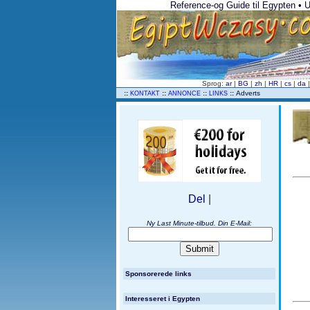
Reference-og Guide til Egypten • Un
Sprog:
ar
|
BG
|
zh
|
HR
|
cs
|
da
..
::
::
::
::
Adverts
KONTAKT
ANNONCE
LINKS
Del
|
Ny Last Minute-tilbud. Din E-Mail:
Sponsorerede links
Interesseret i Egypten