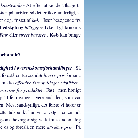
e kunstværker
At efter at vende tilbage til
er på turister, så det er ikke underligt, at
r dog, fristet af
køb
- Især besøgende fra
ighedskøb
og
billiggøre
Ikke at gå konkurs
Køb
Fair
eller
street basarer
.
kan bringe
forhandle?
dighed i overenskomstforhandlinger
, Så
t foreslå en leverandør
lavere pris
for sine
en række
effektive forhandlinger teknikker
:
priserne for produktet
, Fast - men høfligt
 op til fem gange lavere end den, som var
en. Mest sandsynligt, det første vi hører er
te tidspunkt har vi to valg - enten lidt
ngsomt bevæger sig væk fra standen. Jeg
ppe os og foreslå en mere
attraktiv pris
. På