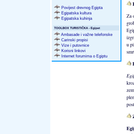
K
Povijest drevnog Egipta
Egipatska kultura
Za 
Egipatska kuhinja
gro
TOOLBOX TURISTIČKA - Egipat
Egi
Ambasade i važne telefonske
izg
Carinski propisi
u p
Vize i putovnice
Korisni linkovi
smrt
Internet forumima o Egiptu
E
Egi
kro
zem
ple
pos
Z
Egi