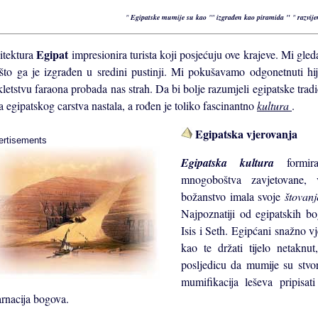
"
Egipatske mumije su kao
""
izgrađen kao piramida "
"
razvij
Egipat
itektura
impresionira turista koji posjećuju ove krajeve. Mi gl
ašto ga je izgrađen u sredini pustinji. Mi pokušavamo odgonetnuti hij
letstvu faraona probada nas strah. Da bi bolje razumjeli egipatske tradi
 egipatskog carstva nastala, a rođen je toliko fascinantno
kultura
.
Egipatska vjerovanja
ertisements
Egipatska kultura
formi
mnogoboštva zavjetovane,
božanstvo imala svoje
štovan
Najpoznatiji od egipatskih b
Isis i Seth. Egipćani snažno vj
kao te držati tijelo netaknu
posljedicu da mumije su stvo
mumifikacija leševa pripisat
arnacija bogova.