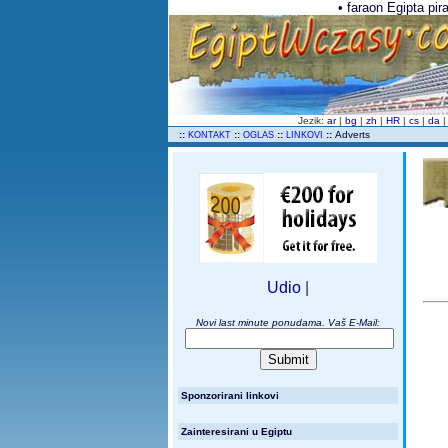
• faraon Egipta pir
Jezik:
ar
|
bg
|
zh
|
HR
|
cs
|
da
..
::
::
::
::
Adverts
KONTAKT
OGLAS
LINKOVI
Udio
|
Novi last minute ponudama. Vaš E-Mail:
Sponzorirani linkovi
Zainteresirani u Egiptu