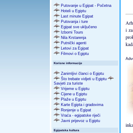
Putovanje u Egipat - Početna
Hoteli u Egiptu
Last minute Egipat
Putovanja i ture
Arh
Egipat sve uključeno
i z
Izborni Tours
prok
Nila Krstarenja
Putnički agenti
kada
Letovi za Egipat
Filmovi o Egiptu
Adv
Korisne informacije
Zanimljivi članci o Egiptu
Što trebate vidjeti u Egiptu
Savjeti za turiste
Vrijeme u Egiptu
Cijene u Egiptu
Plaže u Egiptu
Karte Egipta i gradovima
Ronjenje u Egipat
Vraća - egipatske riječi
Javni prijevoz u Egiptu
ink
Egipatska kultura