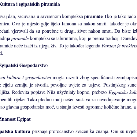
ultura i egipatskih piramida
piramide
ovaj dan, sačuvana u savršenom kompleksa
Tko je tako rado
bnica. Ovo je mjesto gdje tijelo faraona su nakon smrti, također je o
pćani vjerovali da su potrebne u drugi, život nakon smrti. Da biste iz
radnja
piramide
kompleksi se labirintima, koji je prema tradiciji Daredev
iramide neće izaći iz njega živ. To je također legenda
Faraon je proklet
i.
gipatski Gospodarstvo
pat kulturu i gospodarstvo
mogla razviti zbog specifičnosti zemljopisn
z cijelu zemlju je stvorila povoljne uvjete za usjeve. Pustinjskog sun
ljišta. Redovita poplave Nila użyźniały kopno, prebrzo
Egipatska kul
menitih rijeke. Tako plodno mulj nošen sustava za navodnjavanje mogu
tao glavna gospodarska moć, u stanju izvesti ogromne količine hrane, a k
nanost Egipat
patska kultura
priznaje proročanstvo svećenika znanja. Oni su uvjet