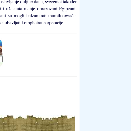
ostavljanje duljine dana, svećenici također
li i užasnuta manje obrazovani Egipćani.
ćani su mogli balzamirati mumifikować i
k i obavljati komplicirane operacije.