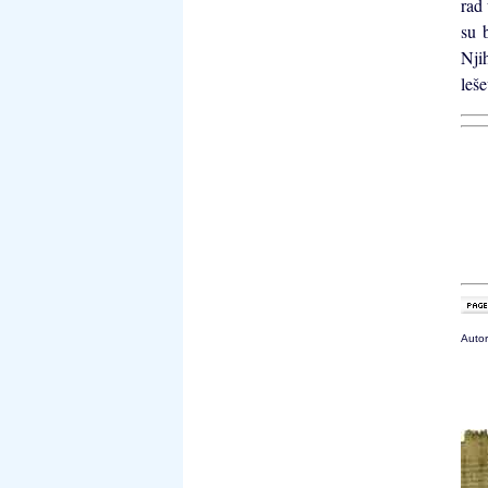
rad 
su 
Nji
leše
Autor