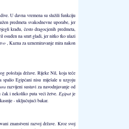
 dive. U davna vremena su služili funkciju
kružen predmeta svakodnevne uporabe, jer
bjegli krađu, često dragocjenih predmeta,
il osuđen na smrt gladi, jer nitko tko ulazi
stvo
, Kazna za uznemiravanje mira nakon
og položaja države. Rijeke Nil, koja teče
ca spalio Egipćani nisu miješale u uzgoju
tura
razvijeni sustavi za navodnjavanje od
 čak i nekoliko puta veći žetve.
Egipat
je
asnije - uključujući bakar.
ovani znanstveni razvoj države. Kroz svoj