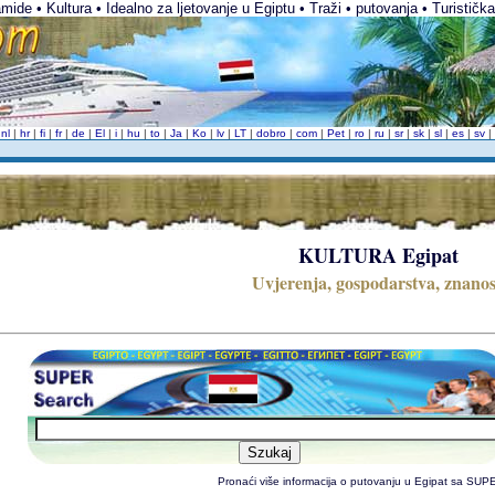
amide • Kultura • Idealno za ljetovanje u Egiptu • Traži • putovanja • Turistička
|
nl
|
hr
|
fi
|
fr
|
de
|
El
|
i
|
hu
|
to
|
Ja
|
Ko
|
lv
|
LT
|
dobro
|
com
|
Pet
|
ro
|
ru
|
sr
|
sk
|
sl
|
es
|
sv
|
KULTURA Egipat
Uvjerenja, gospodarstva, znanos
Pronaći više informacija o putovanju u Egipat sa SU