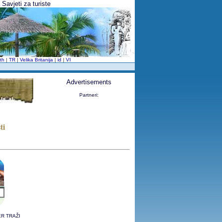
 Savjeti za turiste
th
|
TR
|
Velika Britanija
|
id
|
VI
Advertisements
Partneri:
ti
PER TRAŽI