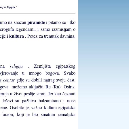
enoj u Egiptu
"
piramide
edamo na snažan
i pitamo se - tko
eroglifa legendarni, i samo razmišljam o
kultura
cije i
, Potez za trenutak davnina,
rana
religija
, Zemljišta egipatskog
 vjerovanje u mnogo bogova. Svako
je centar
gdje su dobili natrag svoju čast.
ogova, možemo uključiti Re (Ra), Osiris,
eruje u život poslije smrti. Jer kao čeznuti
t, leševi su pažljivo balzamirano i nose
rene. Osobito je važno kultura egipatska
i faraon, koji je bio smatran zemaljska