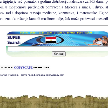
u Egiptu je već poznato, a godinu distribuciju kalendara za 365 dana, p
bili u mogućnosti predvidjeti pomračenja Mjeseca i sunca, i divio, a
hov rad i doprinos razvoju medicine, kozmetika, i matematike. Egip
va, znao korištenje kane ili maslinovo ulje, čak može proizvesti anesteti
: Anna Prabucka - prava na rad, pripada egiptwczasy.com