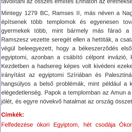
távolítani az összes említés Ehnaton az eretnek
Mintegy 1279 BC, Ramses II, más néven a Nagy
építsenek több templomok és egyenesen tov
gyermekek több, mint bármely más fáraó a t
Ramszesz vezette seregét ellen a hettiták, a csat
végül beleegyezett, hogy a békeszerződés els
egyiptomi, azonban a csábító célpont invázió, 
Kezdetben a hadsereg képes volt kivédeni ezeke
irányítást az egyiptomi Szíriában és Palesztin
hangsúlyos a belső problémák, mint például a k
elégedetlenség. Papok a templomban az Amun a T
jólét, és egyre növekvő hatalmat az ország össze
Címkék:
Felfedezése ókori Egyiptom, hét csodája Ókor