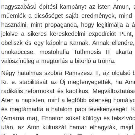
nagyszabású építési kampányt az isten Amun, ak
műemlék a dicsőséget saját eredmények, mind a
használni, mint propaganda, hogy legitimálja a ál
jelölve a sikeres kereskedelmi expedíciót Punt
obeliszk és egy kápolna Karnak. Annak ellenére
unokaöccse, mostohafia Tuthmosis III akarta
valószínűleg a megtorlás a bitorló a trónra.
Négy hatalmas szobra Ramszesz II, az oldalsó b
Kr. e. stabilitását az Új megfenyegették, ha Am
radikális reformokat és kaotikus. Megváltoztatá
Aten a napisten, mint a legfőbb istenség homály
és megtámadta a hatalom papi tevékenységét. Kö
(Amarna ma), Ehnaton süket külügyi és felszívódi
után, az Aton kultuszát hamar elhagyták, ma