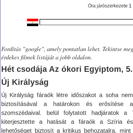
Óra járószerkezete
1
Fordítás "google", amely pontatlan lehet. Tekintse me
érdekes filmek listáját a jobb oldalon.
Hét csodája Az ókori Egyiptom, 5.
Új Királyság
Új Királyság fáraók létre időszakot a soha nem l
biztosításával a határokon és erősítése a
szomszédaival. belül folytatott hadjáratok 
kiterjesztette a hatását a fáraók a Szíria és
lehetőséget biztosít a kritikus behozatalra, min