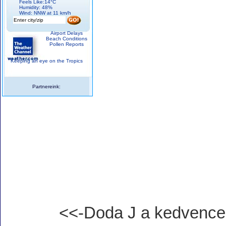
Feels Like:14°C
Humidity: 48%
Wind: NNW at 11 km/h
Airport Delays
Beach Conditions
Pollen Reports
Keeping an eye on the Tropics
Partnereink:
<<-Doda J a kedvenc