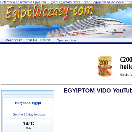
Referencia és útmutató Egyiptom • Egyedi egyiptomi filmek • Zene • egyiptomi Music Video • Ke
..
::
::
::
::
...
Sponsor Links
KAPCSOLAT
REKLÁM
LINKEK
EGYIPTOM VIDO YouTube 
Hurghada, Egypt
Get the 10 day forecast
14°C
Fair