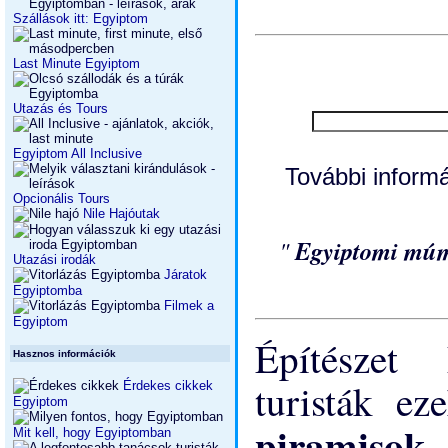
Szállások itt: Egyiptom
Last Minute Egyiptom
Utazás és Tours
Egyiptom All Inclusive
További infor
Opcionális Tours
Nile Hajóutak
"
Egyiptomi múm
Utazási irodák
Járatok
Egyiptomba
Filmek a
Egyiptom
Építészet
Hasznos információk
turisták ez
Érdekes cikkek
Egyiptom
piramiso
Mit kell, hogy Egyiptomban