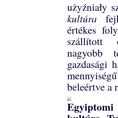
użyźniały s
kultúra
fe
értékes fol
szállított
nagyobb 
gazdasági h
mennyiség
beleértve a r
Tu