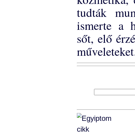
tudták mumi
ismerte a h
sőt, elő érz
műveleteket