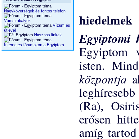
TOOLBOX TOURIST - Egyiptom
Nagykövetségek és fontos telefon
hiedelmek
Vámszabályok
Vízum és
útlevél
Egyiptomi 
Hasznos linkek
Internetes fórumokon a Egyiptom
Egyiptom v
isten. Mind
központja
a
leghíresebb 
(Ra), Osiri
erősen hitt
amíg tartod 