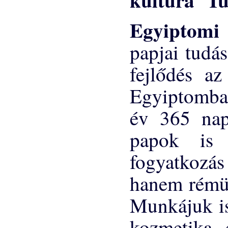
Egyiptomi
papjai tudá
fejlődés a
Egyiptomban
év 365 napj
papok is 
fogyatkozá
hanem rémül
Munkájuk is
kozmetika, 