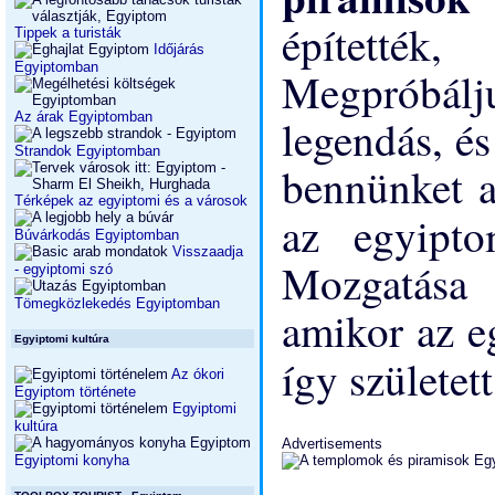
építetté
Tippek a turisták
Időjárás
Egyiptomban
Megpróbál
Az árak Egyiptomban
legendás, é
Strandok Egyiptomban
bennünket a
Térképek az egyiptomi és a városok
az egyipt
Búvárkodás Egyiptomban
Visszaadja
Mozgatása 
- egyiptomi szó
Tömegközlekedés Egyiptomban
amikor az e
Egyiptomi kultúra
így születet
Az ókori
Egyiptom története
Egyiptomi
kultúra
Advertisements
Egyiptomi konyha