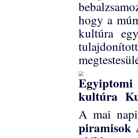
bebalzsamoz
hogy a múmi
kultúra egy
tulajdoníto
megtestesülé
Ku
A mai napi
piramisok