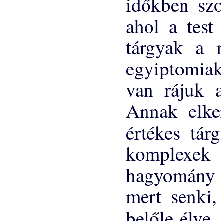
időkben szo
ahol a test
tárgyak a 
egyiptomia
van rájuk a
Annak elker
értékes tár
komplexek 
hagyomány s
mert senki,
belőle élve