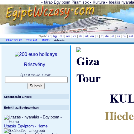
• fáraó Egyiptom Piramisok • Kultúra • Ideális nyara
Nyelv:
ar
|
bg
|
ZH
|
óra
|
cs
|
da
|
nl
|
en
|
fi
|
fr
|
de
|
el
|
és
|
hu
|
az
..
::
::
::
::
Adverts
KAPCSOLAT
REKLÁM
LINKEK
Részvény
|
Új Last minute. E-mail:
KUL
Szponzorált Linkek
Érdekli az Egyiptomban
Hiede
Utazás Egyiptom - Home