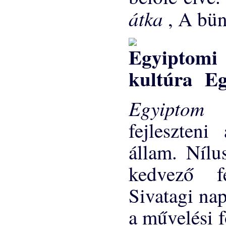
átka
, A bün
Eg
Egyiptom
fejleszteni
állam. Nílu
kedvező fe
Sivatagi na
a művelési f