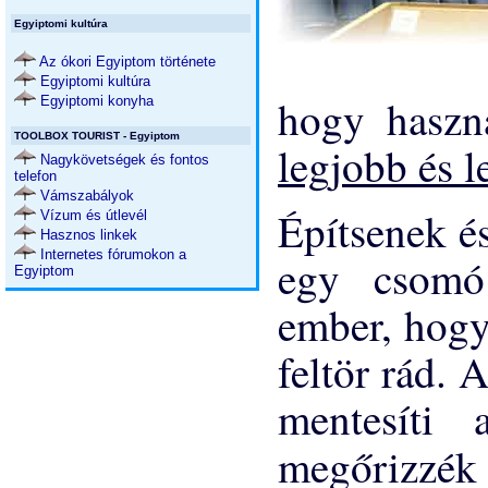
Egyiptomi kultúra
Az ókori Egyiptom története
Egyiptomi kultúra
hogy haszná
Egyiptomi konyha
TOOLBOX TOURIST - Egyiptom
legjobb és 
Nagykövetségek és fontos
telefon
Vámszabályok
Építsenek é
Vízum és útlevél
Hasznos linkek
Internetes fórumokon a
egy csomó 
Egyiptom
ember, hogy
feltör rád. 
mentesíti 
megőrizzék 