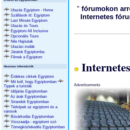
"
fórumokon arr
Utazás Egyiptom - Home
Internetes fór
Szállások itt: Egyiptom
Last Minute Egyiptom
Utazás és Tours
Egyiptom All Inclusive
Opcionális Tours
Nile Hajóutak
Utazási irodák
Járatok Egyiptomba
Filmek a Egyiptom
Internetes
Hasznos információk
Érdekes cikkek Egyiptom
Mit kell, hogy Egyiptomban
Advertisements
Tippek a turisták
Időjárás Egyiptomban
Az árak Egyiptomban
Strandok Egyiptomban
Térképek az egyiptomi és a
városok
Búvárkodás Egyiptomban
Visszaadja - egyiptomi szó
Tömegközlekedés Egyiptomban