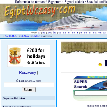
Referencia és útmutató Egyiptom • Egyedi cikkek • Utazási irodák 
Nyelv:
ar
|
bg
|
ZH
|
óra
|
cs
|
da
|
nl
|
en
|
fi
|
fr
|
de
|
el
|
és
|
hu
|
az
..
::
::
::
::
Adverts
KAPCSOLAT
REKLÁM
LINKEK
Részvény
|
Új Last minute. E-mail:
Szponzorált Linkek
Találja meg a 
Érdekli az Egyiptomban