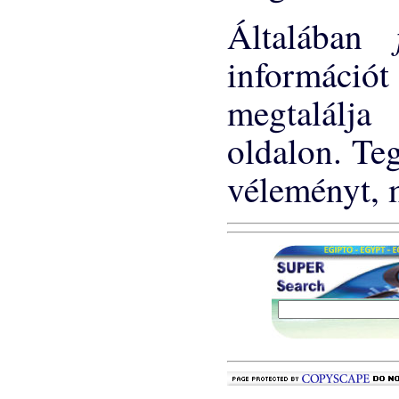
Általában
informác
megtalálj
oldalon. Teg
véleményt, m