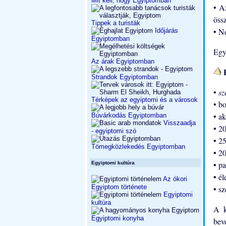
Mit kell, hogy Egyiptomban
• A
öss
Tippek a turisták
• Ne
Időjárás
Egyiptomban
Egy
Az árak Egyiptomban
E
Strandok Egyiptomban
•
sz
Térképek az egyiptomi és a városok
• bo
• ak
Búvárkodás Egyiptomban
Visszaadja
• 2
- egyiptomi szó
• 25
Tömegközlekedés Egyiptomban
• 2
• p
Egyiptomi kultúra
• él
Az ókori
Egyiptom története
• s
Egyiptomi
kultúra
A k
Egyiptomi konyha
bev