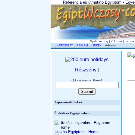
Referencia és útmutató Egyiptom • Egyed
Nyelv:
ar
|
bg
|
ZH
|
óra
|
cs
|
da
..
::
::
::
::
Adverts
KAPCSOLAT
REKLÁM
LINKEK
Részvény
|
Új Last minute. E-mail:
Szponzorált Linkek
Érdekli az Egyiptomban
Utazás Egyiptom - Home