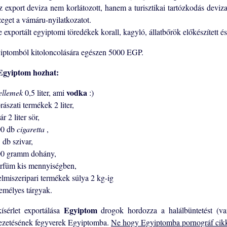
z export deviza nem korlátozott, hanem a turisztikai tartózkodás devi
zeget a vámáru-nyilatkozatot.
 exportált egyiptomi töredékek korall, kagyló, állatbőrök előkészített é
iptomból kitoloncolására egészen 5000 EGP.
gyiptom hozhat:
vodka
ellemek
0,5 liter, ami
:)
rászati ​​termékek 2 liter,
ár 2 liter sör,
00 db
cigaretta
,
 db szivar,
00 gramm dohány,
arfüm kis mennyiségben,
elmiszeripari termékek súlya 2 kg-ig
zemélyes tárgyak.
Egyiptom
ísérlet exportálása
drogok hordozza a halálbüntetést (
ezetésének fegyverek Egyiptomba.
Ne hogy Egyiptomba pornográf ci