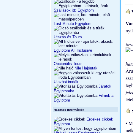
Szállások itt: Egyiptom
V
Vám
Last Minute Egyiptom
nyi
Utazás és Tours
Adv
Egyiptom All Inclusive
hat
Opcionális Tours
Nile Hajóutak
Ár
szá
Utazási irodák
leg
Járatok
Egyiptomba
jel
Filmek a
tét
Egyiptom
N
Hasznos információk
Érdekes cikkek
• M
Egyiptom
nél