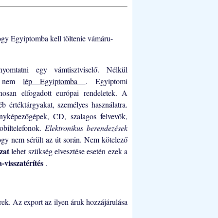
ogy Egyiptomba kell töltenie vámáru-
nyomtatni egy vámtisztviselő. Nélkül
ák nem
lép Egyiptomba
. Egyiptomi
nosan elfogadott európai rendeletek. A
b értéktárgyakat, személyes használatra.
ényképezőgépek, CD, szalagos felvevők,
obiltelefonok.
Elektronikus berendezések
gy nem sérült az út során. Nem kötelező
zat
lehet szükség elvesztése esetén ezek a
-visszatérítés
.
ek. Az export az ilyen áruk hozzájárulása