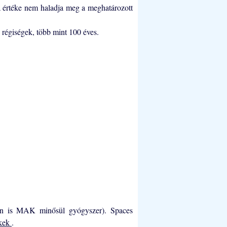
za értéke nem haladja meg a meghatározott
s régiségek, több mint 100 éves.
van is MAK minősül gyógyszer). Spaces
kkek
.