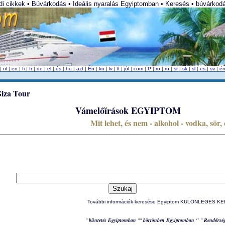
i cikkek • Búvárkodás • Ideális nyaralás Egyiptomban • Keresés • búvárkodá
|
nl
|
en
|
fi
|
fr
|
de
|
el
|
és
|
hu
|
azt
|
Én
|
ko
|
lv
|
lt
|
jól
|
com
|
P
|
ro
|
ru
|
sr
|
sk
|
sl
|
es
|
sv
|
é
Vámelőírások EGYIPTOM
Mit lehet, és nem - alkohol - vodka, sör, 
További információk keresése Egyiptom KÜLÖNLEGES
"
büntetés Egyiptomban
""
börtönben Egyiptomban "
"
Rendőrsé