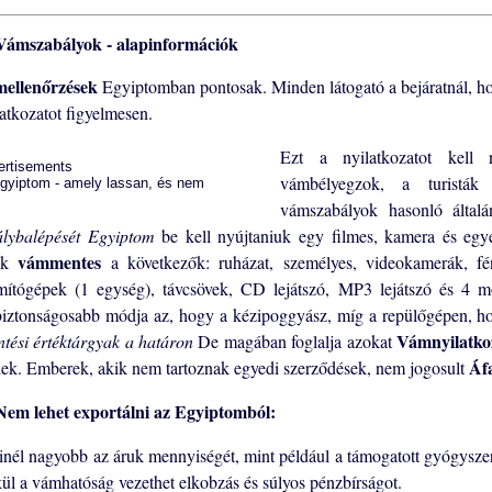
ámszabályok - alapinformációk
ellenőrzések
Egyiptomban pontosak. Minden látogató a bejáratnál, h
latkozatot figyelmesen.
Ezt a nyilatkozatot kell 
ertisements
vámbélyegzok, a turist
vámszabályok hasonló általá
álybalépését Egyiptom
be kell nyújtaniuk egy filmes, kamera és egyé
vámmentes
uk
a következők: ruházat, személyes, videokamerák, f
mítógépek (1 egység), távcsövek, CD lejátszó, MP3 lejátszó és 4 m
biztonságosabb módja az, hogy a kézipoggyász, míg a repülőgépen, ho
Vámnyilatko
entési értéktárgyak a határon
De magában foglalja azokat
Áfa
elek. Emberek, akik nem tartoznak egyedi szerződések, nem jogosult
em lehet exportálni az Egyiptomból:
inél nagyobb az áruk mennyiségét, mint például a támogatott gyógyszer
kül a vámhatóság vezethet elkobzás és súlyos pénzbírságot.