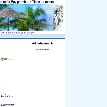
s túrák Egyiptomban • Tippek a turisták
n
|
tr
|
Egyesült Királyság
|
id
|
vi
Advertisements
Partnereink:
cigaretta
 KERESŐMOTOR
g Egyiptomban
"