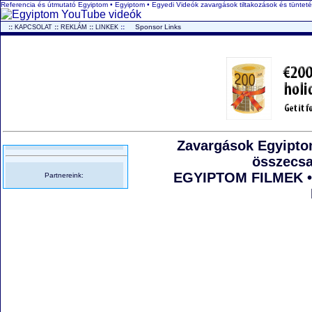
Referencia és útmutató Egyiptom • Egyiptom • Egyedi Videók zavargások tiltakozások és tünteté
..
::
::
::
::
...
Sponsor Links
KAPCSOLAT
REKLÁM
LINKEK
Zavargások Egyiptom
összecsa
EGYIPTOM FILMEK •
Partnereink: