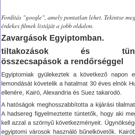
Fordítás "google", amely pontatlan lehet. Tekintse me
érdekes filmek listáját a jobb oldalon.
Zavargások Egyiptomban.
tiltakozások és tünte
összecsapások a rendőrséggel
Egyiptomiak gyülekeztek a következő napon e
lemondását követelik a hatalmat 30 éves elnök H
ellenére, Kairó, Alexandria és Suez takarodó.
A hatóságok meghosszabbította a kijárási tilalma
A hadsereg figyelmeztette tüntetők, hogy aki meg
kell azzal a szörnyű következményeit. Ügynöksége
egyiptomi városok használó bűnelkövetők. Kairóba