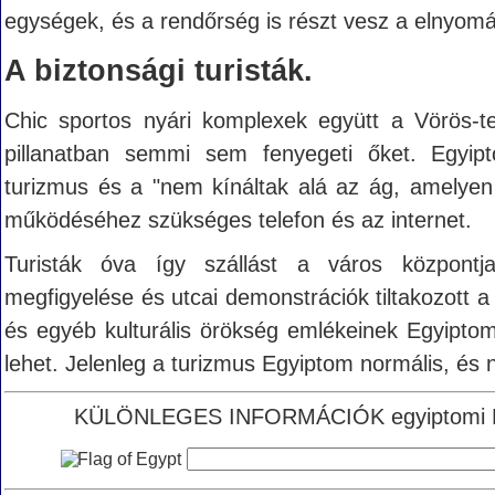
egységek, és a rendőrség is részt vesz a elnyom
A biztonsági turisták.
Chic sportos nyári komplexek együtt a Vörös-t
pillanatban semmi sem fenyegeti őket. Egyip
turizmus és a "nem kínáltak alá az ág, amelyen 
működéséhez szükséges telefon és az internet.
Turisták óva így szállást a város központ
megfigyelése és utcai demonstrációk tiltakozot
és egyéb kulturális örökség emlékeinek Egyipto
lehet. Jelenleg a turizmus Egyiptom normális, és n
KÜLÖNLEGES INFORMÁCIÓK egyiptomi KER