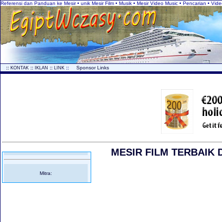
Referensi dan Panduan ke Mesir • unik Mesir Film • Musik • Mesir Video Music • Pencarian • Vide
..
::
::
::
::
...
Sponsor Links
KONTAK
IKLAN
LINK
MESIR FILM TERBAIK D
Mitra: