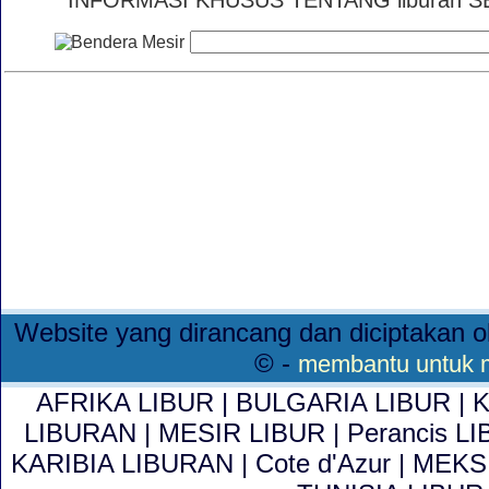
INFORMASI KHUSUS TENTANG liburan SEAR
Website yang dirancang dan diciptakan o
© -
membantu untuk me
AFRIKA LIBUR
|
BULGARIA LIBUR
|
LIBURAN
|
MESIR LIBUR
|
Perancis L
KARIBIA LIBURAN
|
Cote d'Azur
|
MEKS