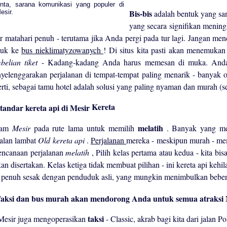
Bis-bis
adalah bentuk yang sa
yang secara signifikan menin
ar matahari penuh - terutama jika Anda pergi pada tur lagi. Jangan m
suk ke
bus nieklimatyzowanych
! Di situs kita pasti akan menemuka
belian tiket
- Kadang-kadang Anda harus memesan di muka. Anda 
yelenggarakan perjalanan di tempat-tempat paling menarik - banyak
erti, sebagai tamu hotel adalah solusi yang paling nyaman dan murah (s
Kereta
melatih
lam
Mesir
pada rute lama untuk memilih
. Banyak yang me
jalan lambat
Old kereta api
.
Perjalanan
mereka - meskipun murah - me
encanaan perjalanan
melatih
, Pilih kelas pertama atau kedua - kita 
an disertakan. Kelas ketiga tidak membuat pilihan - ini kereta api ke
 penuh sesak dengan penduduk asli, yang mungkin menimbulkan bebe
taksi
Mesir juga mengoperasikan
- Classic, akrab bagi kita dari jalan P