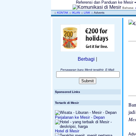
Referensi dan Panduan ke Mesir • 
Bahasa:
..
::
::
::
::
Adverts
KONTAK
IKLAN
LINK
Berbagi
|
Penawaran baru Menit terakhir. E-Mail:
Sponsored Links
Tertarik di Mesir
Ban
jad
Perjalanan ke Mesir - Depan
Mes
Hotel di Mesir
Adv