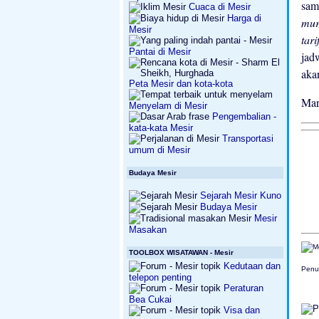
sam
Cuaca di Mesir
Harga di
mu
Mesir
tar
Pantai di Mesir
jad
aka
Peta Mesir dan kota-kota
Mar
Menyelam di Mesir
Pengembalian -
kata-kata Mesir
Transportasi
umum di Mesir
Budaya Mesir
Sejarah Mesir Kuno
Budaya Mesir
Mesir
Masakan
TOOLBOX WISATAWAN - Mesir
Kedutaan dan
Penul
telepon penting
Peraturan
Bea Cukai
Visa dan