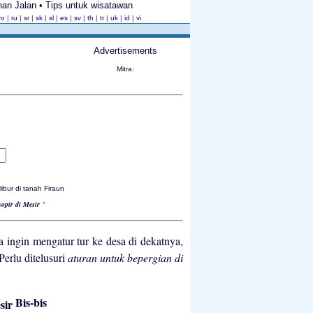
anan Jalan • Tips untuk wisatawan
ro
|
ru
|
sr
|
sk
|
sl
|
es
|
sv
|
th
|
tr
|
uk
|
id
|
vi
Advertisements
Mitra:
r di tanah Firaun
sopir di Mesir
"
a ingin mengatur tur ke desa di dekatnya,
 Perlu ditelusuri
aturan untuk bepergian di
Bis-bis