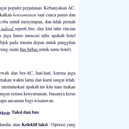
ngat populer perjalanan. Kebanyakan AC,
gkatkan
kenyamanan
saat cuaca panas dan
encoba untuk menyimpan, dan tidak pernah
n
jadwal
seperti bus, dan kita tahu rincian
juga harus mencari tahu apakah hotel
 objek pada musim depan untuk panggilan
ering suatu
bus bebas
untuk tamu hotel).
wah dan ber-AC, hati-hati, karena juga
makan waktu lama dan kami sangat lelah.
bisa memutuskan apakah tur kita mau makan
hilangan semua kenyamanan, biasanya keras
rapa ancaman bagi wisatawan.
Taksi dan bus
Kolektif taksi
olandia, atau
- Operasi yang