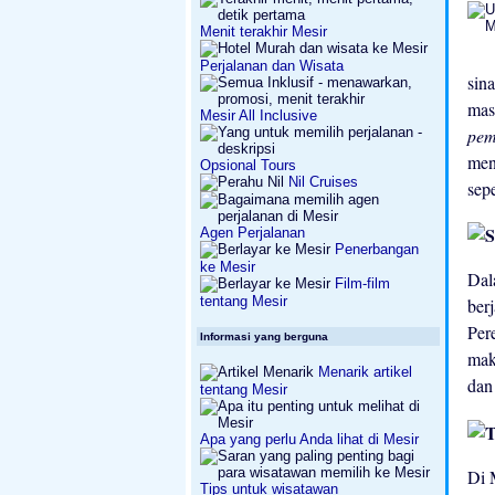
Menit terakhir Mesir
Perjalanan dan Wisata
sin
ma
Mesir All Inclusive
pem
men
Opsional Tours
Nil Cruises
sep
Agen Perjalanan
Penerbangan
ke Mesir
Da
Film-film
tentang Mesir
ber
Per
Informasi yang berguna
mak
Menarik artikel
dan
tentang Mesir
Apa yang perlu Anda lihat di Mesir
Di 
Tips untuk wisatawan