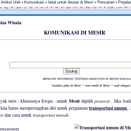
Artikel Unik • Komunikasi • Ideal untuk liburan di Mesir • Pencarian • Perjal
ar
|
bg
|
zh
|
jam
|
cs
|
da
|
nl
|
en
|
fi
|
fr
|
de
|
el
|
dan
|
hu
|
itu
|
Aku
|
ko
|
lv
|
lt
|
baik
|
com
|
Fri
|
KOMUNIKASI DI MESIR
MENCARI INFORMASI TENTANG ANGKUTAN DI MESIR DAN berlibu
"
kualitas jalan di Mesir
""
sewa mobil di Mesir
""
naik sebagai 
Mesir
yak turis - khususnya Eropa - untuk
dipilih
pesawat
. Jika And
transportasi umum
i kita harus mempersiapkan diri untuk perjalanan
.
ir
dan cara untuk
transportasi murah
.
ertisements