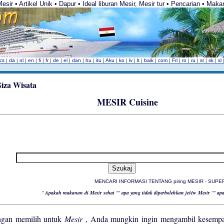
sir • Artikel Unik • Dapur • Ideal liburan Mesir, Mesir tur • Pencarian • Mak
cs
|
da
|
nl
|
en
|
fi
|
fr
|
de
|
el
|
dan
|
hu
|
itu
|
Aku
|
ko
|
lv
|
lt
|
baik
|
com
|
Fri
|
ro
|
ru
|
sr
|
sk
|
sl
MESIR Cuisine
MENCARI INFORMASI TENTANG piring MESIR - SUP
"
Apakah makanan di Mesir sehat
""
apa yang tidak diperbolehkan jeśćw Mesir
""
ap
gan memilih untuk
Mesir
, Anda mungkin ingin mengambil kesemp