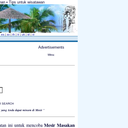
anan • Tips untuk wisatawan
|
es
|
sv
|
th
|
tr
|
uk
|
id
|
vi
Advertisements
Mitra:
ER SEARCH
a yang Anda dapat minum di Mesir
"
Mesir Masakan
atan ini untuk mencoba