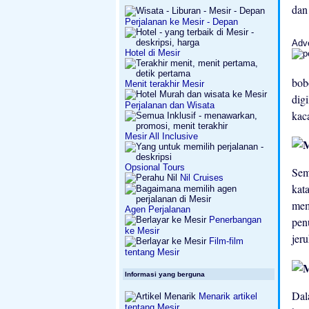
dan
Perjalanan ke Mesir - Depan
Adv
Hotel di Mesir
bob
Menit terakhir Mesir
dig
Perjalanan dan Wisata
kac
Mesir All Inclusive
Opsional Tours
Sem
Nil Cruises
kat
mem
Agen Perjalanan
Penerbangan
pen
ke Mesir
jeru
Film-film
tentang Mesir
Informasi yang berguna
Da
Menarik artikel
tentang Mesir