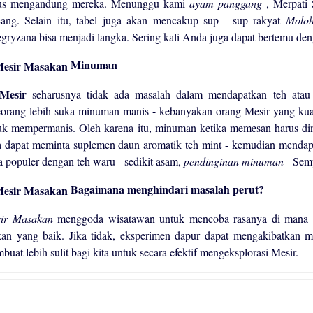
us mengandung mereka. Menunggu kami
ayam panggang
, Merpati
cang. Selain itu, tabel juga akan mencakup sup - sup rakyat
Molo
egryzana bisa menjadi langka. Sering kali Anda juga dapat bertemu de
Minuman
 Mesir
seharusnya tidak ada masalah dalam mendapatkan teh atau k
eorang lebih suka minuman manis - kebanyakan orang Mesir yang kua
uk mempermanis. Oleh karena itu, minuman ketika memesan harus din
a dapat meminta suplemen daun aromatik teh mint - kemudian menda
a populer dengan teh waru - sedikit asam,
pendinginan minuman
- Sem
Bagaimana menghindari masalah perut?
ir Masakan
menggoda wisatawan untuk mencoba rasanya di mana saj
an yang baik. Jika tidak, eksperimen dapur dapat mengakibatkan m
buat lebih sulit bagi kita untuk secara efektif mengeksplorasi Mesir.