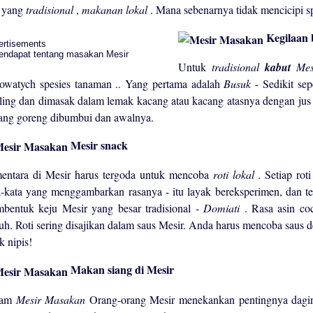
 yang
tradisional
,
makanan lokal
. Mana sebenarnya tidak mencicipi spe
Kegilaan b
ertisements
Untuk
tradisional
kabut
Me
owatych spesies tanaman .. Yang pertama adalah
Busuk
- Sedikit sep
iling dan dimasak dalam lemak kacang atau kacang atasnya dengan jus
ang goreng dibumbui dan awalnya.
Mesir snack
entara di Mesir harus tergoda untuk mencoba
roti lokal
. Setiap rot
a-kata yang menggambarkan rasanya - itu layak bereksperimen, dan te
bentuk keju Mesir yang besar tradisional -
Domiati
. Rasa asin c
uh. Roti sering disajikan dalam saus Mesir. Anda harus mencoba saus 
k nipis!
Makan siang di Mesir
lam
Mesir Masakan
Orang-orang Mesir menekankan pentingnya dagin