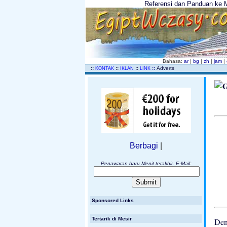
Referensi dan Panduan ke Me
Bahasa:
ar
|
bg
|
zh
|
jam
|
..
::
::
::
::
Adverts
KONTAK
IKLAN
LINK
Berbagi
|
Penawaran baru Menit terakhir. E-Mail:
Sponsored Links
Tertarik di Mesir
Den