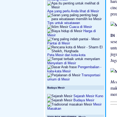
har
cin
Apa yang perlu Anda lihat di Mesir
prz
Tips untuk wisatawan
Cuaca di Mesir
Harga di
Di
Mesir
ses
Pantai di Mesir
unt
jug
Peta Mesir dan kota-kota
Jug
Menyelam di Mesir
Pengembalian -
kata-kata Mesir
Transportasi
umum di Mesir
Mes
mak
Budaya Mesir
mem
Sejarah Mesir Kuno
Budaya Mesir
Mesir
Masakan
TOOLBOX WISATAWAN - Mesir