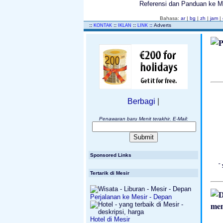
Referensi dan Panduan ke Mesi
Bahasa:
ar
|
bg
|
zh
|
jam
|
..
::
::
::
::
Adverts
KONTAK
IKLAN
LINK
Berbagi
|
Penawaran baru Menit terakhir. E-Mail:
Sponsored Links
"
Tertarik di Mesir
Perjalanan ke Mesir - Depan
mem
Hotel di Mesir