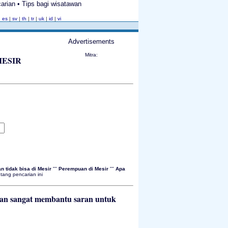
carian • Tips bagi wisatawan
|
es
|
sv
|
th
|
tr
|
uk
|
id
|
vi
Advertisements
Mitra:
MESIR
n tidak bisa di Mesir
""
Perempuan di Mesir
""
Apa
ang pencarian ini
an sangat membantu saran untuk