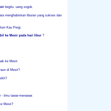
esir
begitu. uang sogok.
ara menghabiskan liburan yang sukses dan
lum Kau Pergi.
il ke Mesir pada hari libur
?
nak ke Mesir.
aun di Mesir?
eikh?
 - ilmu tawar-menawar.
ke Mesir?