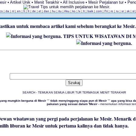
r • Artikel Unik • Menit Terakhir • All Inclusive • Mesir Perjalanan tur • Pen
cs
|
da
|
nl
|
en
|
fi
|
fr
|
de
|
el
|
dan
|
hu
|
itu
|
Aku
|
ko
|
lv
|
lt
|
baik
|
com
|
Fri
|
ro
|
ru
|
sr
|
sk
|
sl
TIPS UNTUK WISATAWAN DI 
SEARCH - TEMUKAN SEMUA LIBUR TUR TERMASUK MENIT TERAKHIR
yang mungkin berguna di Mesir
""
tidak menyinggung siapa pun di Mesir
""
apa yang bisa da
pakaian yang sesuai dalam 'Mesir -
menemukan informasi tent
Menarik d
ilih liburan ke Mesir untuk pertama kalinya dan tidak hanya.