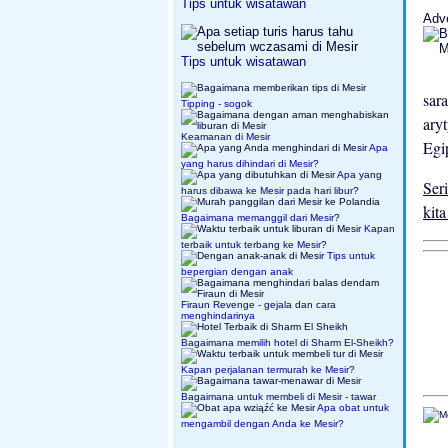
Tips untuk wisatawan
Adv
Tips untuk wisatawan
sar
Tipping - sogok
ary
Keamanan di Mesir
Egi
Apa
yang harus dihindari di Mesir?
Apa yang
Ser
harus dibawa ke Mesir pada hari libur?
kita
Bagaimana memanggil dari Mesir?
Kapan
terbaik untuk terbang ke Mesir?
Tips untuk
bepergian dengan anak
Firaun Revenge - gejala dan cara
menghindarinya
Bagaimana memilih hotel di Sharm El-Sheikh?
Kapan perjalanan termurah ke Mesir?
Bagaimana untuk membeli di Mesir - tawar
Apa obat untuk
mengambil dengan Anda ke Mesir?