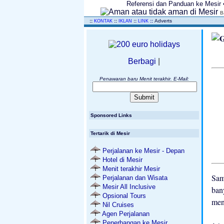
Referensi dan Panduan ke Mesir • 
B
..
::
::
::
::
Adverts
KONTAK
IKLAN
LINK
Berbagi
|
Penawaran baru Menit terakhir. E-Mail:
Sponsored Links
Tertarik di Mesir
Perjalanan ke Mesir - Depan
Hotel di Mesir
Menit terakhir Mesir
Sam
Perjalanan dan Wisata
Mesir All Inclusive
ban
Opsional Tours
men
Nil Cruises
Agen Perjalanan
Penerbangan ke Mesir