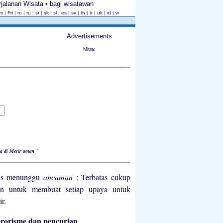
rjalanan Wisata • bagi wisatawan
om
|
Fri
|
ro
|
ru
|
sr
|
sk
|
sl
|
es
|
sv
|
th
|
tr
|
uk
|
id
|
vi
Advertisements
Mitra:
ta di Mesir aman
"
ris menunggu
ancaman
; Terbatas cukup
an untuk membuat setiap upaya untuk
r.
rorisme dan pencurian