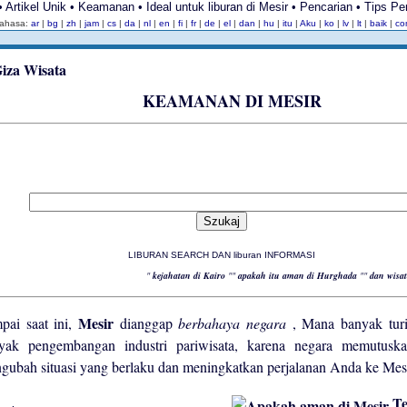
Artikel Unik • Keamanan • Ideal untuk liburan di Mesir • Pencarian • Tips Pe
ahasa:
ar
|
bg
|
zh
|
jam
|
cs
|
da
|
nl
|
en
|
fi
|
fr
|
de
|
el
|
dan
|
hu
|
itu
|
Aku
|
ko
|
lv
|
lt
|
baik
|
c
KEAMANAN DI MESIR
LIBURAN SEARCH DAN liburan INFORMASI
"
kejahatan di Kairo
""
apakah itu aman di Hurghada
""
dan wisa
Mesir
pai saat ini,
dianggap
berbahaya negara
, Mana banyak tu
yak pengembangan industri pariwisata, karena negara memutusk
gubah situasi yang berlaku dan meningkatkan perjalanan Anda ke Mesi
Te