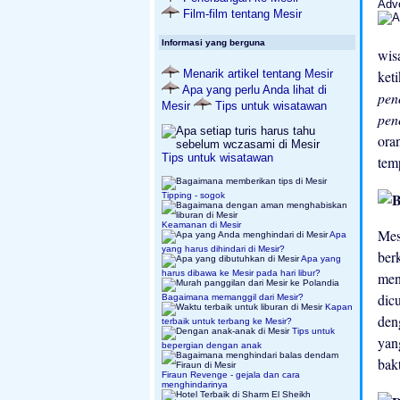
Adv
Film-film tentang Mesir
Informasi yang berguna
wis
ket
Menarik artikel tentang Mesir
Apa yang perlu Anda lihat di
pen
Mesir
Tips untuk wisatawan
pen
ora
Tips untuk wisatawan
tem
Tipping - sogok
Keamanan di Mesir
Mes
Apa
yang harus dihindari di Mesir?
ber
Apa yang
harus dibawa ke Mesir pada hari libur?
men
dic
Bagaimana memanggil dari Mesir?
Kapan
den
terbaik untuk terbang ke Mesir?
Tips untuk
yan
bepergian dengan anak
bakt
Firaun Revenge - gejala dan cara
menghindarinya