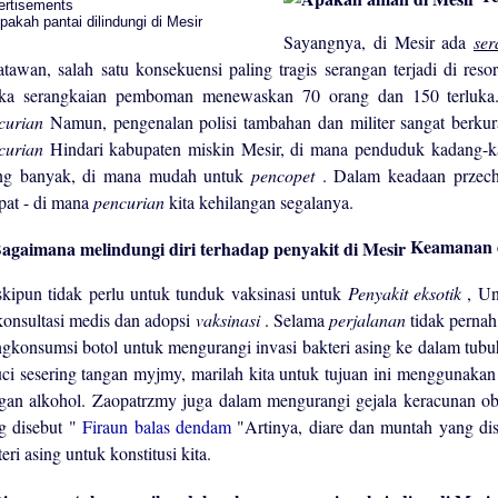
ertisements
Sayangnya, di Mesir ada
ser
atawan, salah satu konsekuensi paling tragis serangan terjadi di re
ika serangkaian pemboman menewaskan 70 orang dan 150 terluka. 
curian
Namun, pengenalan polisi tambahan dan militer sangat berkur
curian
Hindari kabupaten miskin Mesir, di mana penduduk kadang-ka
ng banyak, di mana mudah untuk
pencopet
. Dalam keadaan przec
pat - di mana
pencurian
kita kehilangan segalanya.
Keamanan d
kipun tidak perlu untuk tunduk vaksinasi untuk
Penyakit eksotik
, Un
konsultasi medis dan adopsi
vaksinasi
. Selama
perjalanan
tidak perna
gkonsumsi botol untuk mengurangi invasi bakteri asing ke dalam tu
uci sesering tangan myjmy, marilah kita untuk tujuan ini menggunakan 
gan alkohol. Zaopatrzmy juga dalam mengurangi gejala keracunan o
g disebut "
Firaun balas dendam
"Artinya, diare dan muntah yang di
eri asing untuk konstitusi kita.