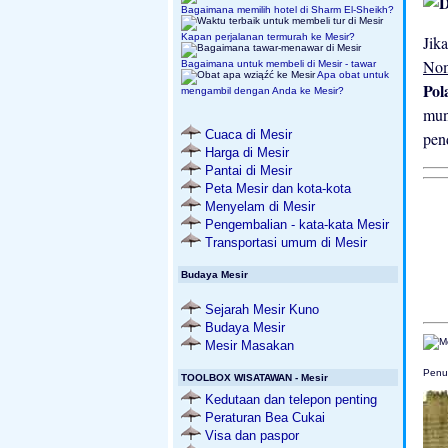
Bagaimana memilih hotel di Sharm El-Sheikh?
Kapan perjalanan termurah ke Mesir?
Jik
Nom
Bagaimana untuk membeli di Mesir - tawar
Apa obat untuk
Pol
mengambil dengan Anda ke Mesir?
mun
Cuaca di Mesir
pen
Harga di Mesir
Pantai di Mesir
Peta Mesir dan kota-kota
Menyelam di Mesir
Pengembalian - kata-kata Mesir
Transportasi umum di Mesir
Budaya Mesir
Sejarah Mesir Kuno
Budaya Mesir
Mesir Masakan
Penul
TOOLBOX WISATAWAN - Mesir
Kedutaan dan telepon penting
Peraturan Bea Cukai
Visa dan paspor