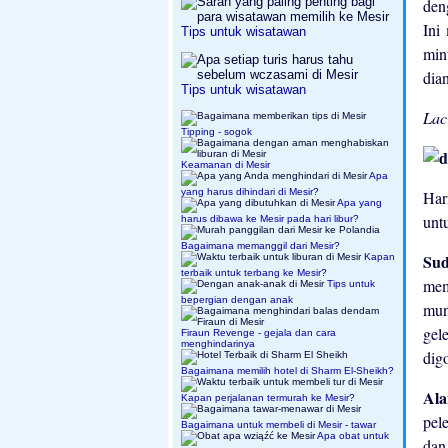
de
Ini
Tips untuk wisatawan
min
dia
Tips untuk wisatawan
Lac
Tipping - sogok
Keamanan di Mesir
Apa
yang harus dihindari di Mesir?
Har
Apa yang
unt
harus dibawa ke Mesir pada hari libur?
Bagaimana memanggil dari Mesir?
Su
Kapan
terbaik untuk terbang ke Mesir?
mem
Tips untuk
bepergian dengan anak
mun
gel
Firaun Revenge - gejala dan cara
menghindarinya
dig
Bagaimana memilih hotel di Sharm El-Sheikh?
Al
Kapan perjalanan termurah ke Mesir?
pel
Bagaimana untuk membeli di Mesir - tawar
Apa obat untuk
dan