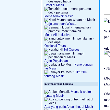
Hotel di Mesir
Menit terakhir Mesir
Perjalanan dan Wisata
Wis
Mesir All Inclusive
pad
Opsional Tours
Adv
Nil Cruises
Agen Perjalanan
Penerbangan
• N
ke Mesir
Film-film
tentang Mesir
Oba
Di
Informasi yang berguna
Menarik artikel
Oba
tentang Mesir
men
men
Apa yang perlu Anda lihat di Mesir