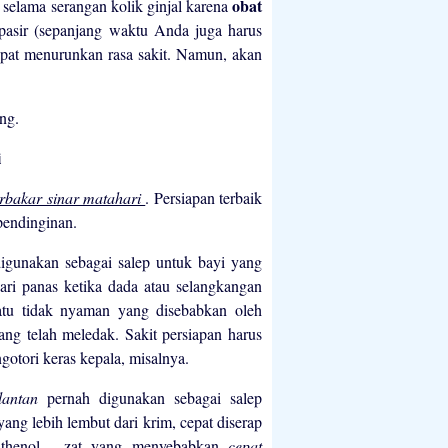
obat
selama serangan kolik ginjal karena
 pasir (sepanjang waktu Anda juga harus
apat menurunkan rasa sakit. Namun, akan
ng.
i
erbakar sinar matahari
. Persiapan terbaik
pendinginan.
digunakan sebagai salep untuk bayi yang
ri panas ketika dada atau selangkangan
atu tidak nyaman yang disebabkan oleh
g telah meledak. Sakit persiapan harus
otori keras kepala, misalnya.
lantan
pernah digunakan sebagai salep
ng lebih lembut dari krim, cepat diserap
anthenol - zat yang menyebabkan
cepat