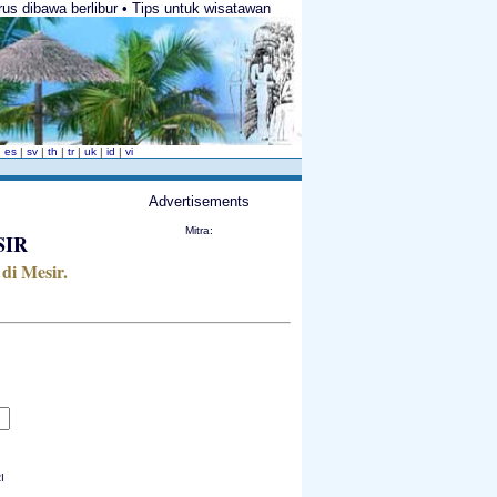
rus dibawa berlibur • Tips untuk wisatawan
|
es
|
sv
|
th
|
tr
|
uk
|
id
|
vi
Advertisements
Mitra:
SIR
di Mesir.
I