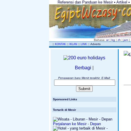
Referensi dan Panduan ke Mesir • Artikel • 
Bahasa:
ar
|
bg
|
zh
|
jam
|
..
::
::
::
::
Adverts
KONTAK
IKLAN
LINK
Berbagi
|
Penawaran baru Menit terakhir. E-Mail:
Sponsored Links
Tertarik di Mesir
Perjalanan ke Mesir - Depan