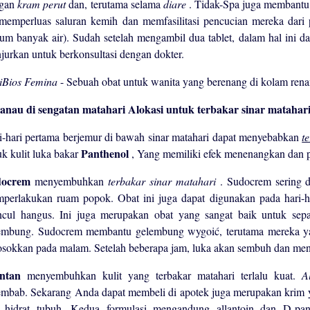
ngan
kram perut
dan, terutama selama
diare
. Tidak-Spa juga membantu 
 memperluas saluran kemih dan memfasilitasi pencucian mereka dari
um banyak air). Sudah setelah mengambil dua tablet, dalam hal ini d
njurkan untuk berkonsultasi dengan dokter.
iBios Femina
- Sebuah obat untuk wanita yang berenang di kolam rena
Alokasi untuk terbakar sinar matahar
i-hari pertama berjemur di bawah sinar matahari dapat menyebabkan
t
Panthenol
uk kulit luka bakar
, Yang memiliki efek menenangkan dan 
docrem
menyembuhkan
terbakar sinar matahari
. Sudocrem sering 
perlakukan ruam popok. Obat ini juga dapat digunakan pada hari-ha
cul hangus. Ini juga merupakan obat yang sangat baik untuk sep
embung. Sudocrem membantu gelembung wygoić, terutama mereka yan
osokkan pada malam. Setelah beberapa jam, luka akan sembuh dan meng
antan
menyembuhkan kulit yang terbakar matahari terlalu kuat.
A
embab. Sekarang Anda dapat membeli di apotek juga merupakan krim ya
 hidrat tubuh. Kedua formulasi mengandung allantoin dan D-p