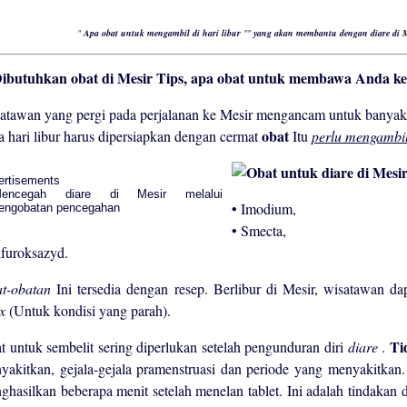
"
Apa obat untuk mengambil di hari libur
""
yang akan membantu dengan diare di 
Tips, apa obat untuk membawa Anda ke
atawan yang pergi pada perjalanan ke Mesir mengancam untuk banyak 
obat
a hari libur harus dipersiapkan dengan cermat
Itu
perlu mengambi
ertisements
• Imodium,
• Smecta,
ifuroksazyd.
t-obatan
Ini tersedia dengan resep. Berlibur di Mesir, wisatawan 
ax
(Untuk kondisi yang parah).
Ti
t untuk sembelit sering diperlukan setelah pengunduran diri
diare
.
yakitkan, gejala-gejala pramenstruasi dan periode yang menyakitkan.
ghasilkan beberapa menit setelah menelan tablet. Ini adalah tindakan d