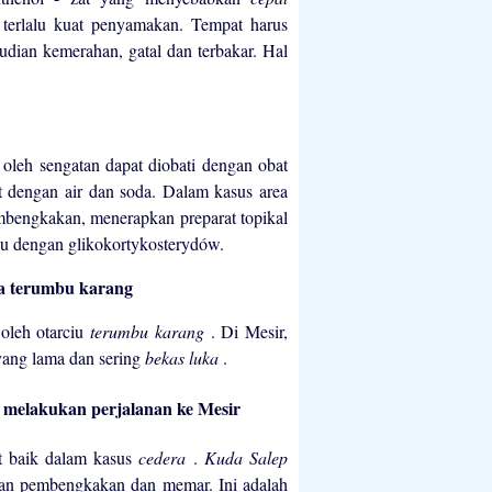
terlalu kuat penyamakan. Tempat harus
mudian kemerahan, gatal dan terbakar. Hal
 oleh sengatan dapat diobati dengan obat
t dengan air dan soda. Dalam kasus area
pembengkakan, menerapkan preparat topikal
 atau dengan glikokortykosterydów.
a terumbu karang
 oleh otarciu
terumbu karang
. Di Mesir,
yang lama dan sering
bekas luka
.
 melakukan perjalanan ke Mesir
at baik dalam kasus
cedera
.
Kuda Salep
an pembengkakan dan memar. Ini adalah