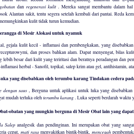
gobatan
dan
regenerasi kulit
. Mereka sangat membantu dalam hal 
osok Alantan sakit, tentu segera setelah kembali dari pantai. Reda ke
 memungkinkan kulit tidak turun kemudian.
Alokasi untuk nyamuk
al, gejala kulit kecil - inflamasi dan pembengkakan, yang disebabkan
recepturowymi, dan proses bahkan alam. Dapat menyengat, bilas kuli
g lebih besar dari kulit yang teriritasi dan beratnya peradangan dan 
-inflamasi herbal - Sanofil, topikal, salep krim atau gel, antihistamin,
Tindakan cedera pad
ce dengan saus
, Berguna untuk aplikasi untuk luka yang disebabkan
gat mudah terluka oleh
terumbu karang
. Luka seperti berdarah waktu 
Obat lain yang dapat
a Salep
analgesik dan pendinginan. Ini merupakan obat yang sang
erja cepat,
mati rasa
menyakitkan bintik-bintik,
mencegah
pembentuk