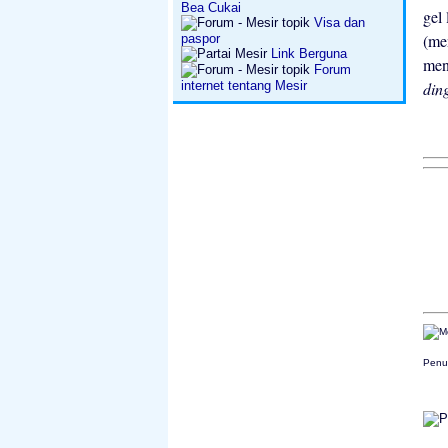
Bea Cukai
gel
Visa dan
(me
paspor
Link Berguna
men
Forum
din
internet tentang Mesir
Penul