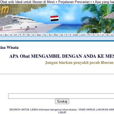
Obat unik Ideal untuk liburan di Mesir • Perjalanan Pencarian • • Apa yang ha
cs
|
da
|
nl
|
en
|
fi
|
fr
|
de
|
el
|
dan
|
hu
|
itu
|
Aku
|
ko
|
lv
|
lt
|
baik
|
com
|
Fri
|
ro
|
ru
|
sr
|
sk
|
sl
APA Obat MENGAMBIL DENGAN ANDA KE ME
Jangan biarkan penyakit pecah liburan 
SEARCH UNTUK LEBIH informasi mengenai obat-obatan, YANG HARUS LAKUKAN HAR
LIBUR