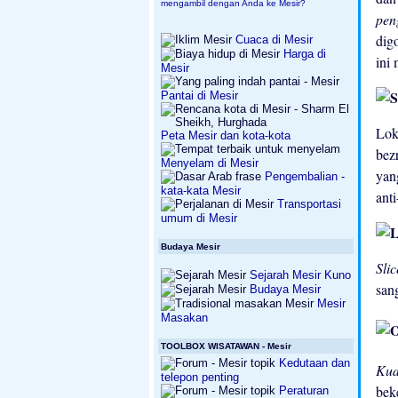
mengambil dengan Anda ke Mesir?
pen
dig
Cuaca di Mesir
Harga di
ini
Mesir
Pantai di Mesir
Lok
Peta Mesir dan kota-kota
bez
Menyelam di Mesir
yan
Pengembalian -
kata-kata Mesir
anti
Transportasi
umum di Mesir
Budaya Mesir
Sli
Sejarah Mesir Kuno
san
Budaya Mesir
Mesir
Masakan
TOOLBOX WISATAWAN - Mesir
Kedutaan dan
Kud
telepon penting
bek
Peraturan