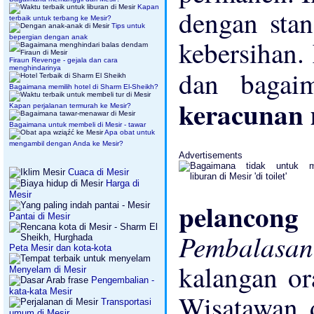
Kapan
dengan stan
terbaik untuk terbang ke Mesir?
Tips untuk
bepergian dengan anak
kebersihan.
Firaun Revenge - gejala dan cara
menghindarinya
dan baga
Bagaimana memilih hotel di Sharm El-Sheikh?
keracunan
Kapan perjalanan termurah ke Mesir?
Bagaimana untuk membeli di Mesir - tawar
Apa obat untuk
mengambil dengan Anda ke Mesir?
Advertisements
Cuaca di Mesir
Harga di
Mesir
pelanco
Pantai di Mesir
Pembalasa
Peta Mesir dan kota-kota
kalangan or
Menyelam di Mesir
Pengembalian -
kata-kata Mesir
Wisatawan d
Transportasi
umum di Mesir