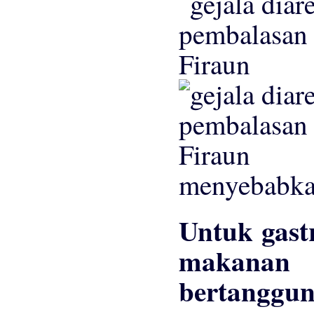
menyebabkan
Untuk gastr
makana
bertanggun