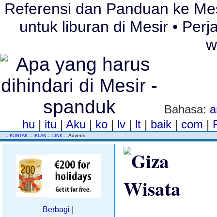
Referensi dan Panduan ke Mesir 
untuk liburan di Mesir • Per
w
Bahasa:
a
hu
|
itu
|
Aku
|
ko
|
lv
|
lt
|
baik
|
com
|
..
::
::
::
::
Adverts
KONTAK
IKLAN
LINK
Berbagi
|