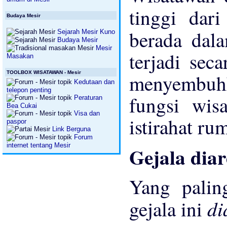
tinggi dar
Budaya Mesir
berada dala
Sejarah Mesir Kuno
Budaya Mesir
Mesir
terjadi sec
Masakan
TOOLBOX WISATAWAN - Mesir
menyembuh
Kedutaan dan
telepon penting
fungsi wis
Peraturan
Bea Cukai
Visa dan
istirahat ru
paspor
Link Berguna
Forum
internet tentang Mesir
Gejala diar
Yang pali
di
gejala ini