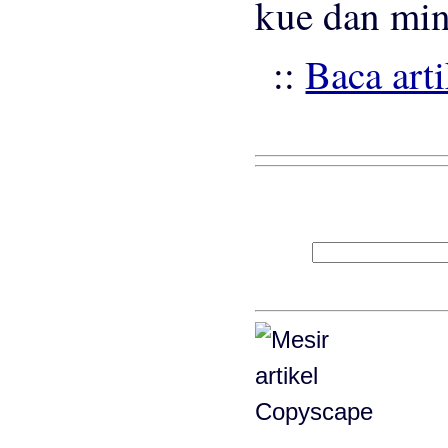
kue dan min
::
Baca art