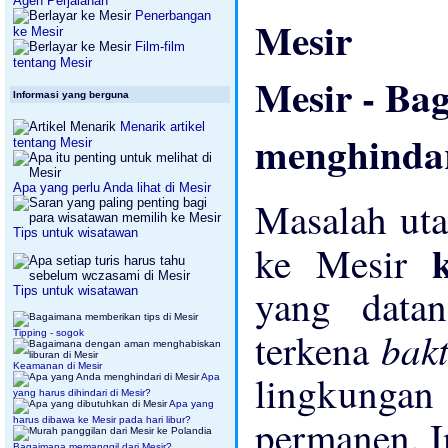
Agen Perjalanan
Penerbangan
ke Mesir
Film-film
tentang Mesir
Mesir - Ba
Informasi yang berguna
Menarik artikel
menghinda
tentang Mesir
Apa yang perlu Anda lihat di Mesir
Masalah uta
Tips untuk wisatawan
ke Mesir
yang data
Tips untuk wisatawan
bak
terkena
Tipping - sogok
Keamanan di Mesir
lingkungan
Apa
yang harus dihindari di Mesir?
Apa yang
permanen. I
harus dibawa ke Mesir pada hari libur?
Bagaimana memanggil dari Mesir?