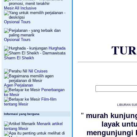
Mesir All Inclusive
Opsional Tours
Opsional Tours
TUR
Hurghada
Sharm El Sheikh
Nil Cruises
Agen Perjalanan
Penerbangan
ke Mesir
Film-film
tentang Mesir
LIBURAN SU
"
murah kunju
Informasi yang berguna
layak unt
Menarik artikel
tentang Mesir
mengunjungi 