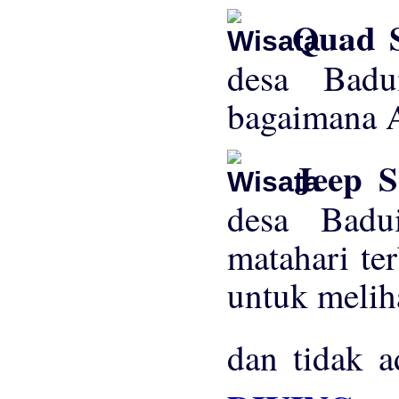
Quad S
desa Bad
bagaimana A
Jeep S
desa Badu
matahari te
untuk melih
dan tidak 