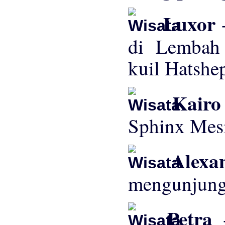
Luxor
di Lembah
kuil Hatshe
Kairo
Sphinx Mes
Alexa
mengunjungi
Petra