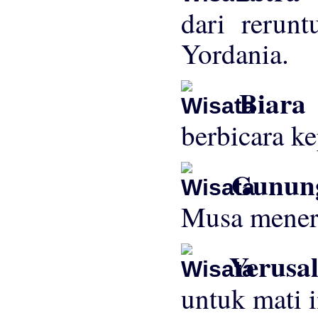
dari rerun
Yordania.
Biara 
berbicara k
Gunun
Musa meneri
Yerusa
untuk mati 