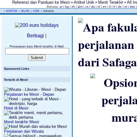
Referensi dan Panduan ke Mesir • Artikel Unik • Menit Terakhir • All I
Bahasa:
ar
|
bg
|
zh
|
jam
|
cs
|
da
|
nl
|
en
|
fi
|
fr
|
de
|
el
|
dan
..
::
::
::
::
Adverts
KONTAK
IKLAN
LINK
Berbagi
|
Penawaran baru Menit terakhir. E-Mail:
Sponsored Links
Tertarik di Mesir
Perjalanan ke Mesir - Depan
Hotel di Mesir
Menit terakhir Mesir
Perjalanan dan Wisata