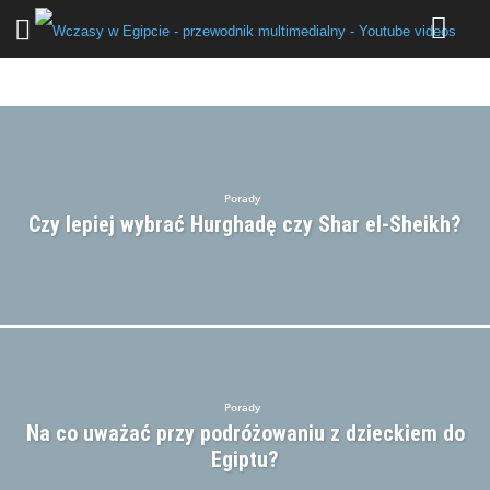
ATRAKCJE
HOTELE
HURGHADA
KUCHNIA
KULTURA
MARSA ALAM
POGODA
POPULARNE PYTANIA
PORADY
RELIGIA
SHARM EL-SHEIKH
ZWIEDZANIE
Porady
Czy lepiej wybrać Hurghadę czy Shar el-Sheikh?
Porady
Na co uważać przy podróżowaniu z dzieckiem do
Egiptu?