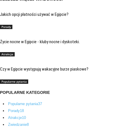
Jakich opcji płatności używać w Egipcie?
Porady
Życie nocne w Egipcie - kluby nocne i dyskoteki.
Atrakcje
Czy w Egipcie występują wakacyjne burze piaskowe?
Popularne pytania
POPULARNE KATEGORIE
Popularne pytania
37
Porady
18
Atrakcje
10
Zwiedzanie
8