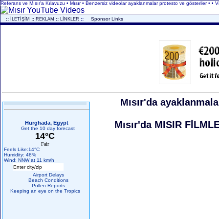
Referans ve Mısır'a Kılavuzu • Mısır • Benzersiz videolar ayaklanmalar protesto ve gösteriler • • V
..
::
::
::
::
...
Sponsor Links
İLETİŞİM
REKLAM
LİNKLER
Mısır'da ayaklanmalar
Mısır'da MISIR FİLMLE
Hurghada, Egypt
Get the 10 day forecast
14°C
Fair
Feels Like:14°C
Humidity: 48%
Wind: NNW at 11 km/h
Airport Delays
Beach Conditions
Pollen Reports
Keeping an eye on the Tropics