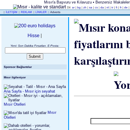
Mısır'a Başvuru ve Kılavuzu • Benzersiz Makaleler • Ot
Dil:
ar
|
bg
|
zh
|
sa
|
cs
|
da
|
nl
|
tr
|
fi
|
fr
|
de
..
::
::
::
::
Adverts
İLETİŞİM
REKLAM
LİNKLER
Hisse
|
Yeni: Son Dakika Fırsatları. E-Posta:
Sponsor Bağlantılar
Mısır ilgileniyor
Ana Sayfa - Mısır için seyahat
Mısır Otelleri
Mısır
Otelleri