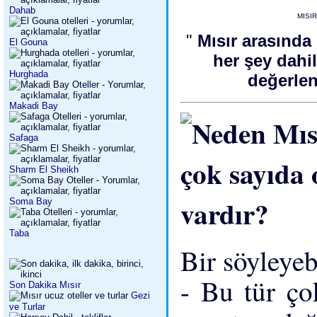
Dahab
MISI
"
Mısır arasında 
El Gouna
her şey dahi
Hurghada
değerle
Makadi Bay
Safaga
Sharm El Sheikh
Soma Bay
Taba
Bir söyleyeb
- Bu tür ço
Son Dakika Mısır
Gezi
ve Turlar