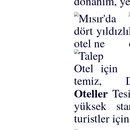
donanım, ye
D
Oteller
Tes
yüksek sta
turistler için