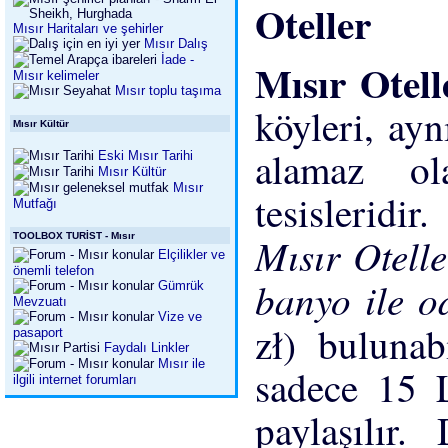
Oteller
Mısır Haritaları ve şehirler
Mısır Dalış
İade -
Mısır Otell
Mısır kelimeler
Mısır toplu taşıma
köyleri, ay
Mısır Kültür
alamaz o
Eski Mısır Tarihi
Mısır Kültür
Mısır
tesisleridi
Mutfağı
Mısır Otell
TOOLBOX TURİST - Mısır
Elçilikler ve
önemli telefon
banyo ile 
Gümrük
Mevzuatı
Vize ve
zł) bulunab
pasaport
Faydalı Linkler
Mısır ile
sadece 15 
ilgili internet forumları
paylaşılır