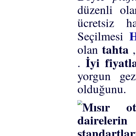
düzenli ol
ücretsiz h
H
Seçilmesi
tahta
olan
İyi fiyat
.
yorgun gez
olduğunu.