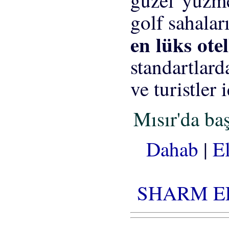
en lüks ote
standartlard
ve turistler 
Mısır'da baş
Dahab
|
E
SHARM E