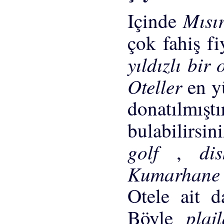
Mısı
Içinde
çok fahiş fi
yıldızlı bir 
Oteller
en y
donatılmıştı
bulabilirsi
golf
di
,
Kumarhan
Otele ait da
plaj
Böyle