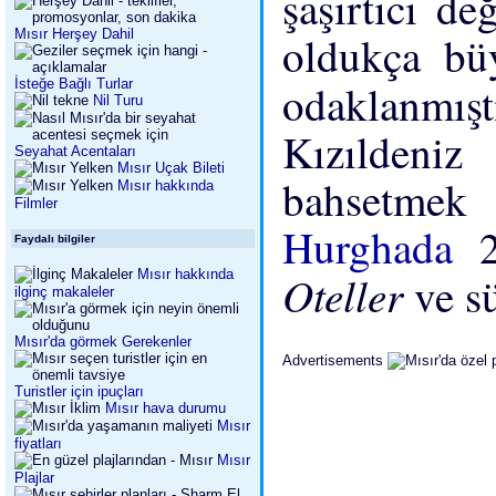
şaşırtıcı de
Mısır Herşey Dahil
oldukça büy
İsteğe Bağlı Turlar
odaklanm
Nil Turu
Kızıldeniz
Seyahat Acentaları
Mısır Uçak Bileti
bahsetmek
Mısır hakkında
Filmler
Hurghada
Faydalı bilgiler
Mısır hakkında
Oteller
ve s
ilginç makaleler
Mısır'da görmek Gerekenler
Advertisements
Turistler için ipuçları
Mısır hava durumu
Mısır
fiyatları
Mısır
Plajlar