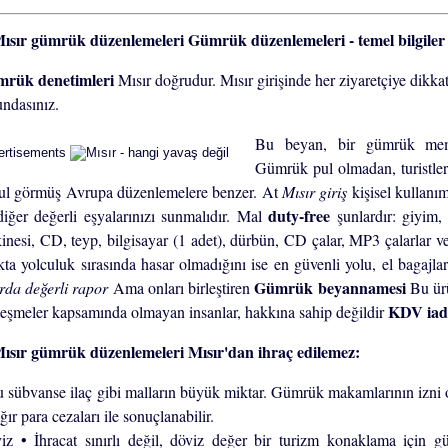
Gümrük düzenlemeleri - temel bilgiler
rük denetimleri
Mısır doğrudur. Mısır girişinde her ziyaretçiye di
undasınız.
Bu beyan, bir gümrük memu
ertisements
Gümrük pul olmadan, turistle
ul görmüş Avrupa düzenlemelere benzer. At
Mısır giriş
kişisel kullanı
duty-free
diğer değerli eşyalarınızı sunmalıdır. Mal
şunlardır: giyim,
inesi, CD, teyp, bilgisayar (1 adet), dürbün, CD çalar, MP3 çalarlar ve
kta yolculuk sırasında hasar olmadığını ise en güvenli yolu, el bagajla
Gümrük beyannamesi
ırda değerli rapor
Ama onları birleştiren
Bu ür
KDV iad
leşmeler kapsamında olmayan insanlar, hakkına sahip değildir
Mısır'dan ihraç edilemez:
u sübvanse ilaç gibi malların büyük miktar. Gümrük makamlarının izni 
ğır para cezaları ile sonuçlanabilir.
iz • İhracat sınırlı değil, döviz değer bir turizm konaklama için g