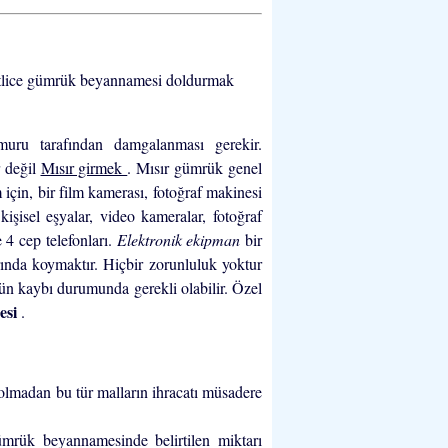
kkatlice gümrük beyannamesi doldurmak
ru tarafından damgalanması gerekir.
r değil
Mısır girmek
. Mısır gümrük genel
m için, bir film kamerası, fotoğraf makinesi
 kişisel eşyalar, video kameralar, fotoğraf
 4 cep telefonları.
Elektronik ekipman
bir
rında koymaktır. Hiçbir zorunluluk yoktur
ün kaybı durumunda gerekli olabilir. Özel
esi
.
olmadan bu tür malların ihracatı müsadere
ümrük beyannamesinde belirtilen miktarı