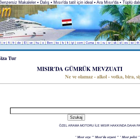
zersiz Makaleler • Dalış • Mısır'da tatil için ideal • Ara Mısır'da • Tüplü dalış t
l
|
tr
|
fi
|
fr
|
de
|
El
|
ve
|
hu
|
o
|
Ben
|
ko
|
lv
|
lt
|
iyi
|
com
|
Cuma
|
ro
|
ru
|
sr
|
sk
|
sl
|
es
|
sv
|
t
MISIR'DA GÜMRÜK MEVZUATI
Ne ve olamaz - alkol - votka, bira, s
ÖZEL ARAMA MOTORU İLE MISIR HAKKINDA DAHA FA
"
Mısır ceza
""
Mısır'da cezaevi "
"
Mısır polisi
"