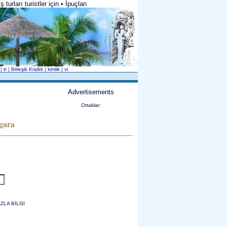
urları turistler için • İpuçları
h
|
tr
|
Birleşik Krallık
|
kimlik
|
vi
Advertisements
Ortaklar:
igara
ZLA BİLGİ