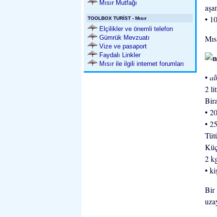
Mısır Mutfağı
aşa
• 10
TOOLBOX TURİST - Mısır
Elçilikler ve önemli telefon
Mıs
Gümrük Mevzuatı
Vize ve pasaport
Faydalı Linkler
Mısır ile ilgili internet forumları
•
al
2 li
Bira
• 2
• 2
Tüt
Küç
2 k
• ki
Bir 
uza