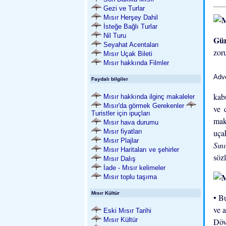
Gezi ve Turlar
Mısır Herşey Dahil
İsteğe Bağlı Turlar
Nil Turu
Güm
Seyahat Acentaları
zor
Mısır Uçak Bileti
Mısır hakkında Filmler
Adv
Faydalı bilgiler
kab
Mısır hakkında ilginç makaleler
Mısır'da görmek Gerekenler
ve 
Turistler için ipuçları
mak
Mısır hava durumu
Mısır fiyatları
uça
Mısır Plajlar
Sın
Mısır Haritaları ve şehirler
söz
Mısır Dalış
İade - Mısır kelimeler
Mısır toplu taşıma
Mısır Kültür
• B
ve a
Eski Mısır Tarihi
Mısır Kültür
Döv