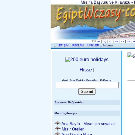
Mısır'a Başvuru ve Kılavuzu • Ben
Dil:
ar
|
bg
|
zh
|
sa
|
cs
|
da
|
n
..
::
::
::
::
Adverts
İLETİŞİM
REKLAM
LİNKLER
Hisse
|
Yeni: Son Dakika Fırsatları. E-Posta:
Sponsor Bağlantılar
Mısır ilgileniyor
Ana Sayfa - Mısır için seyahat
Mısır Otelleri
Son Dakika Mısır