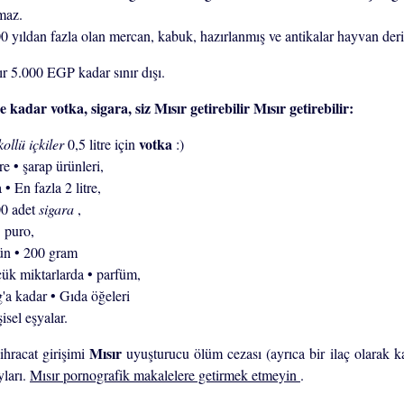
maz.
0 yıldan fazla olan mercan, kabuk, hazırlanmış ve antikalar hayvan deril
ır 5.000 EGP kadar sınır dışı.
Mısır getirebilir:
votka
kollü içkiler
0,5 litre için
:)
tre • şarap ürünleri,
 • En fazla 2 litre,
00 adet
sigara
,
5 puro,
ün • 200 gram
ük miktarlarda • parfüm,
g'a kadar • Gıda öğeleri
şisel eşyalar.
Mısır
ihracat girişimi
uyuşturucu ölüm cezası (ayrıca bir ilaç olarak kab
yları.
Mısır pornografik makalelere getirmek etmeyin
.