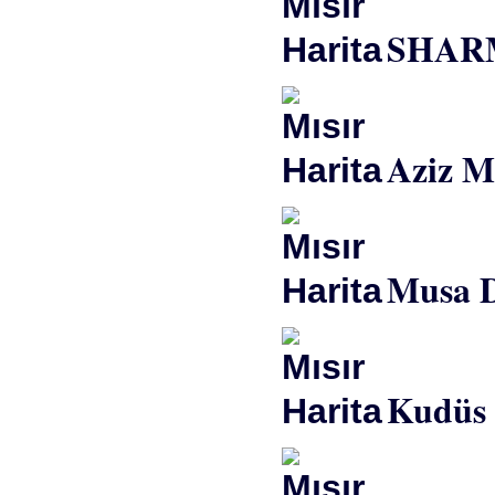
SHAR
Aziz Ma
Musa D
Kudüs 