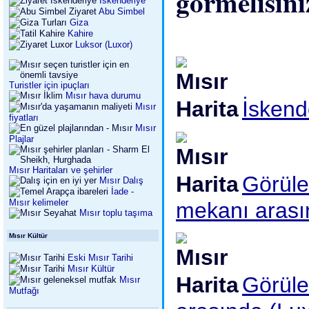
görmelisini
İskenderiye
Abu Simbel
Giza
Kahire
Luksor (Luxor)
Turistler için ipuçları
Mısır hava durumu
İskend
Mısır
fiyatları
Mısır
Plajlar
Mısır Haritaları ve şehirler
Görüle
Mısır Dalış
İade -
Mısır kelimeler
mekanı arası
Mısır toplu taşıma
Mısır Kültür
Eski Mısır Tarihi
Mısır Kültür
Görüle
Mısır
Mutfağı