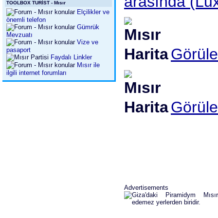
arasında (Lu
TOOLBOX TURİST - Mısır
Elçilikler ve
önemli telefon
Gümrük
Mevzuatı
Vize ve
Görüle
pasaport
Faydalı Linkler
Mısır ile
ilgili internet forumları
Görüle
Advertisements