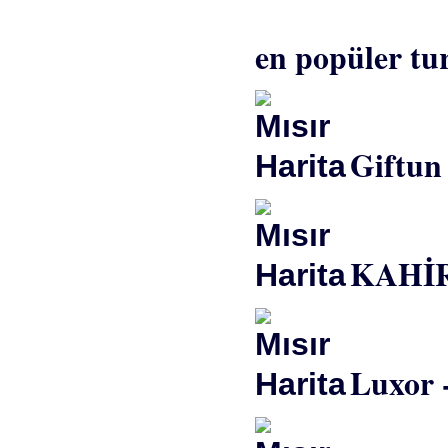
en popüler tur
Giftun
KAHİ
Luxor 