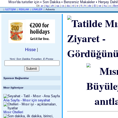
Mısır'da turistler için • Son Dakika • Benzersiz Makaleler • Herşey Dah
Dil:
ar
|
bg
|
zh
|
sa
|
cs
|
da
|
nl
|
tr
|
fi
|
fr
|
de
|
El
|
ve
|
hu
|
o
|
Be
..
::
::
::
::
Adverts
İLETİŞİM
REKLAM
LİNKLER
Hisse
|
Yeni: Son Dakika Fırsatları. E-Posta:
Sponsor Bağlantılar
Mısır ilgileniyor
Ana Sayfa - Mısır için seyahat
Mısır Otelleri