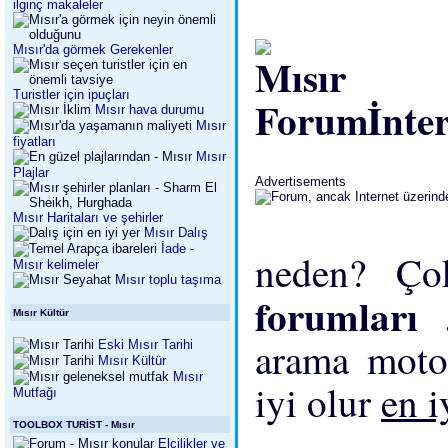
ilginç makaleler
Mısır'da görmek Gerekenler
Turistler için ipuçları
İnte
Mısır hava durumu
Mısır
fiyatları
Mısır
Plajlar
Advertisements
Mısır Haritaları ve şehirler
Mısır Dalış
İade -
neden? Ç
Mısır kelimeler
Mısır toplu taşıma
forumları
Mısır Kültür
arama moto
Eski Mısır Tarihi
Mısır Kültür
Mısır
iyi olur
en 
Mutfağı
TOOLBOX TURİST - Mısır
Elçilikler ve