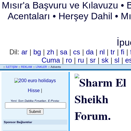
Mısır'a Başvuru ve Kılavuzu • 
Acentaları • Herşey Dahil • Mıs
İpu
Dil:
ar
|
bg
|
zh
|
sa
|
cs
|
da
|
nl
|
tr
|
fi
|
Cuma
|
ro
|
ru
|
sr
|
sk
|
sl
|
e
..
::
::
::
::
Adverts
İLETİŞİM
REKLAM
LİNKLER
Hisse
|
Yeni: Son Dakika Fırsatları. E-Posta:
Sponsor Bağlantılar