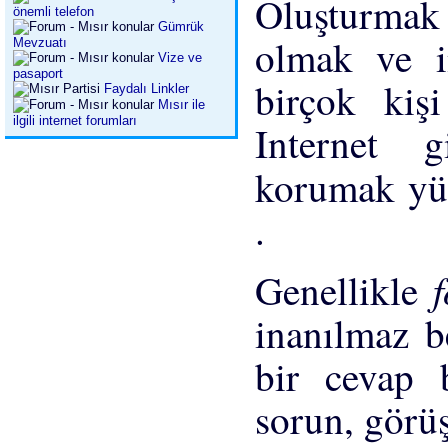
Oluşturmak
önemli telefon
Gümrük
olmak ve in
Mevzuatı
Vize ve
pasaport
birçok kiş
Faydalı Linkler
Mısır ile
ilgili internet forumları
Internet g
korumak yü
.
Genellikle
inanılmaz b
bir cevap b
sorun, görüş