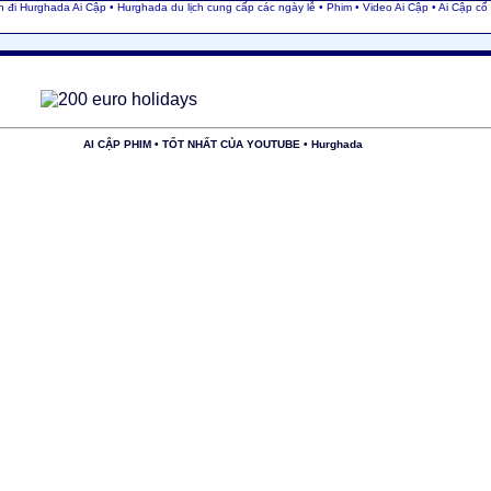
 đi Hurghada Ai Cập • Hurghada du lịch cung cấp các ngày lễ • Phim • Video Ai Cập
• Ai Cập cổ
AI CẬP PHIM • TỐT NHẤT CỦA YOUTUBE • Hurghada