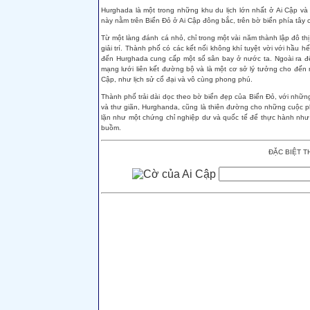
Hurghada là một trong những khu du lịch lớn nhất ở Ai Cập và
này nằm trên Biển Đỏ ở Ai Cập đông bắc, trên bờ biển phía tây 
Từ một làng đánh cá nhỏ, chỉ trong một vài năm thành lập đô thị
giải trí. Thành phố có các kết nối không khí tuyệt vời với hầu 
đến Hurghada cung cấp một số sân bay ở nước ta. Ngoài ra đến
mạng lưới liên kết đường bộ và là một cơ sở lý tưởng cho đến n
Cập, như lịch sử cổ đại và vô cùng phong phú.
Thành phố trải dài dọc theo bờ biển đẹp của Biển Đỏ, với nhữ
và thư giãn, Hurghanda, cũng là thiên đường cho những cuộc ph
lặn như một chứng chỉ nghiệp dư và quốc tế để thực hành như t
buồm.
ĐẶC BIỆT TH