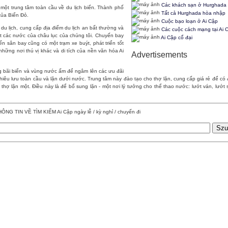
Các khách sạn ở Hurghada
 một trung tâm toàn cầu về du lịch biển. Thành phố
Tất cả Hurghada hòa nhập
của Biển Đỏ.
Cuộc bạo loạn ở Ai Cập
 du lịch, cung cấp địa điểm du lịch an bất thường và
Các cuộc cách mạng tại Ai 
hết các nước của châu lục của chúng tôi. Chuyến bay
Ai Cập cổ đại
 sân bay cũng có một trạm xe buýt, phát triển tốt
hững nơi thú vị khác và di tích của nền văn hóa Ai
Advertisements
ng bãi biển và vùng nước ấm để ngâm lên các ưu đãi
iêu lưu toàn cầu và lặn dưới nước. Trung tâm này đào tạo cho thợ lặn, cung cấp giá rẻ để c
hợ lặn một. Điều này là để bổ sung lặn - một nơi lý tưởng cho thể thao nước: lướt ván, lướt
ÔNG TIN VỀ TÌM KIẾM Ai Cập ngày lễ / kỳ nghỉ / chuyến đi