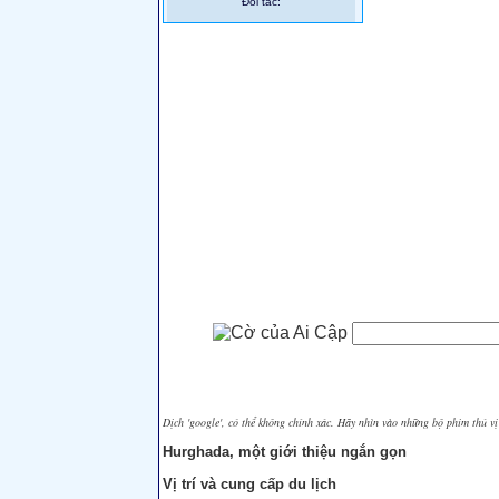
Đối tác:
Dịch 'google', có thể không chính xác. Hãy nhìn vào những bộ phim thú vị
Hurghada, một giới thiệu ngắn gọn
Vị trí và cung cấp du lịch