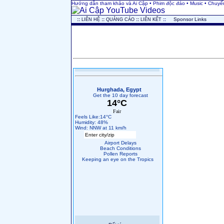
Hướng dẫn tham khảo và Ai Cập • Phim độc đáo • Music • Chuyến
..
::
::
::
::
...
Sponsor Links
LIÊN HỆ
QUẢNG CÁO
LIÊN KẾT
Hurghada, Egypt
Get the 10 day forecast
14°C
Fair
Feels Like:14°C
Humidity: 48%
Wind: NNW at 11 km/h
Airport Delays
Beach Conditions
Pollen Reports
Keeping an eye on the Tropics