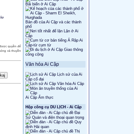
Bãi biển ở Ai Cập
Cập
Bản đồ của Ai Cập và các thành
phố
Lặn ở Ai
Cập
Ai
Cập-từ cụm từ
ó được quyền để
Giao thông
 sóng và thuyền
công cộng
Văn hóa Ai Cập
Lịch sử của Ai
Cập cổ đại
Văn hóa Ai Cập
Ai Cập Ẩm thực
Hộp công cụ DU LỊCH - Ai Cập
Đại
Sứ Quán và điện thoại quan trọng
Quy
định Hải quan
Thị