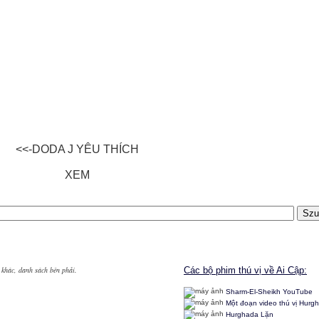
<<-DODA J YÊU THÍCH
XEM
 khác, danh sách bên phải.
Các bộ phim thú vị về Ai Cập:
Sharm-El-Sheikh YouTube
Một đoạn video thú vị Hurg
Hurghada Lặn