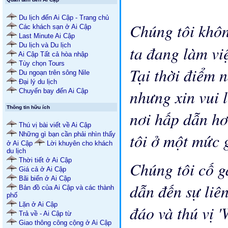
Du lịch đến Ai Cập - Trang chủ
Chúng tôi khô
Các khách sạn ở Ai Cập
Last Minute Ai Cập
Du lịch và Du lịch
ta đang làm vi
Ai Cập Tất cả hòa nhập
Tùy chọn Tours
Tại thời điểm 
Du ngoạn trên sông Nile
Đại lý du lịch
nhưng xin vui l
Chuyến bay đến Ai Cập
Thông tin hữu ích
nơi hấp dẫn hơ
Thú vị bài viết về Ai Cập
tôi ở một mức 
Những gì bạn cần phải nhìn thấy
ở Ai Cập
Lời khuyên cho khách
du lịch
Thời tiết ở Ai Cập
Chúng tôi cố g
Giá cả ở Ai Cập
Bãi biển ở Ai Cập
dẫn đến sự liên
Bản đồ của Ai Cập và các thành
phố
Lặn ở Ai Cập
đáo và thú vị 
Trả về - Ai Cập từ
Giao thông công cộng ở Ai Cập