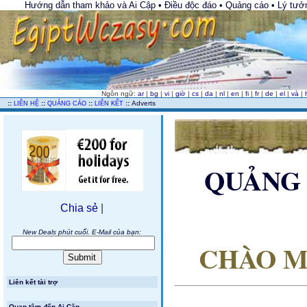
Hướng dẫn tham khảo và Ai Cập • Điều độc đáo • Quảng cáo • Lý tưởng 
Ngôn ngữ:
ar
|
bg
|
vi
|
giờ
|
cs
|
da
|
nl
|
en
|
fi
|
fr
|
de
|
el
|
và
|
..
::
::
::
::
Adverts
LIÊN HỆ
QUẢNG CÁO
LIÊN KẾT
QUẢNG 
Chia sẻ
|
New Deals phút cuối. E-Mail của bạn:
CHÀO M
Liên kết tài trợ
Quan tâm đến Ai Cập