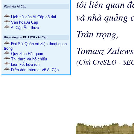
tôi liên quan 
Văn hóa Ai Cập
và nhà quảng 
Lịch sử của Ai Cập cổ đại
Văn hóa Ai Cập
Ai Cập Ẩm thực
Trân trọng,
Hộp công cụ DU LỊCH - Ai Cập
Đại Sứ Quán và điện thoại quan
Tomasz Zalews
trọng
Quy định Hải quan
Thị thực và hộ chiếu
(Chủ CreSEO - SEO
Liên kết hữu ích
Diễn đàn Internet về Ai Cập