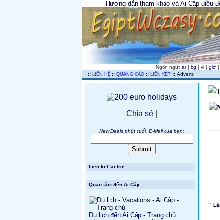
Hướng dẫn tham khảo và Ai Cập điều độc
Ngôn ngữ:
ar
|
bg
|
vi
|
giờ
..
::
::
::
::
Adverts
LIÊN HỆ
QUẢNG CÁO
LIÊN KẾT
Chia sẻ
|
New Deals phút cuối. E-Mail của bạn:
Liên kết tài trợ
Quan tâm đến Ai Cập
"
Lầ
Du lịch đến Ai Cập - Trang chủ