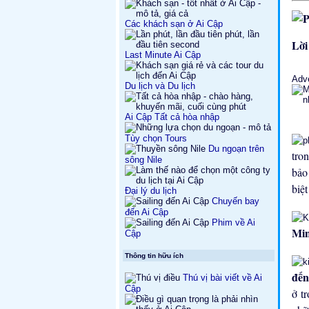
Các khách sạn ở Ai Cập
Lời
Last Minute Ai Cập
Adv
Du lịch và Du lịch
Ai Cập Tất cả hòa nhập
Tùy chọn Tours
Du ngoạn trên
tro
sông Nile
bảo
biệ
Đại lý du lịch
Chuyến bay
đến Ai Cập
Phim về Ai
Mi
Cập
Thông tin hữu ích
đến
Thú vị bài viết về Ai
Cập
ở t