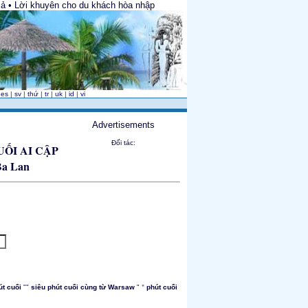
cả • Lời khuyên cho du khách hòa nhập
|
es
|
sv
|
thứ
|
tr
|
uk
|
id
|
vi
Advertisements
Đối tác:
UỐI AI CẬP
"
út cuối
""
siêu phút cuối cùng từ Warsaw
"
phút cuối