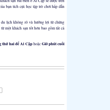
 khách sạn bãi biển ở Ai Cập sẽ được trên
 của bạn tích cực học tập trò chơi hấp dẫn
 du lịch không rõ và hưởng lợi từ chứng
t từ một khách sạn tốt hơn bao gồm tất cả
g thứ hai để Ai Cập
Giờ phút cuối
hoặc