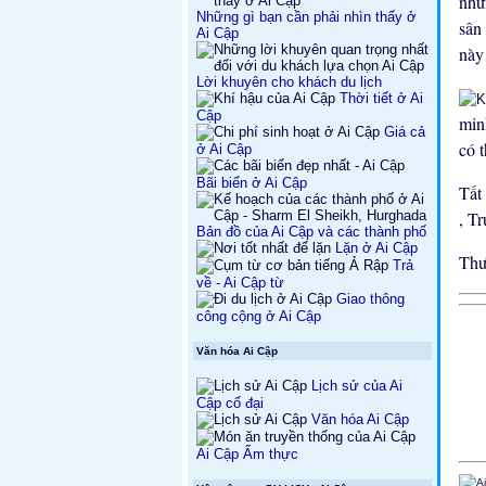
nhữ
Những gì bạn cần phải nhìn thấy ở
sân
Ai Cập
này 
Lời khuyên cho khách du lịch
Thời tiết ở Ai
Cập
min
Giá cả
có t
ở Ai Cập
Bãi biển ở Ai Cập
Tất
, T
Bản đồ của Ai Cập và các thành phố
Lặn ở Ai Cập
Thư
Trả
về - Ai Cập từ
Giao thông
công cộng ở Ai Cập
Văn hóa Ai Cập
Lịch sử của Ai
Cập cổ đại
Văn hóa Ai Cập
Ai Cập Ẩm thực