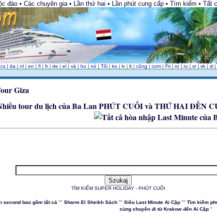
 đáo • Các chuyên gia • Lần thứ hai • Lần phút cung cấp • Tìm kiếm • Tất 
|
cs
|
da
|
nl
|
en
|
fi
|
fr
|
de
|
el
|
và
|
hu
|
nó
|
Tôi
|
ko
|
lv
|
lt
|
cũng
|
com
|
Fri
|
ro
|
ru
|
sr
|
sk
|
sl
PHÚT CUỐI và THỨ HAI ĐẾN C
TÌM KIẾM SUPER HOLIDAY - PHÚT CUỐI
n second bao gồm tất cả
""
Sharm El Sheikh Sách
""
Siêu Last Minute Ai Cập
""
Tìm kiếm ph
"
cùng chuyến đi từ Krakow đến Ai Cập