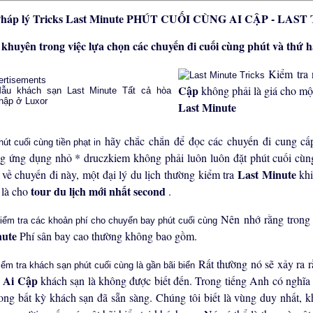
PHÚT CUỐI CÙNG AI CẬP - LAST 
 khuyên trong việc lựa chọn các chuyến đi cuối cùng phút và thứ h
Kiểm tra 
ertisements
Cập
không phải là giá cho mộ
Last Minute
hãy chắc chắn để đọc các chuyến đi cung cấp 
ng ứng dụng nhỏ * druczkiem không phải luôn luôn đặt phút cuối cùn
Last Minute
 về chuyến đi này, một đại lý du lịch thường kiểm tra
kh
tour du lịch mới nhất second
t là cho
.
Nên nhớ rằng trong
nute
Phí sân bay cao thường không bao gồm.
Rất thường nó sẽ xảy ra 
 Ai Cập
khách sạn là không được biết đến. Trong tiếng Anh có nghĩa 
rong bất kỳ khách sạn đã sẵn sàng. Chúng tôi biết là vùng duy nhất, 