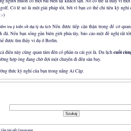
ng người muốn có một bãi biển tại khách sạn. Nó có thể là thay vì một
 golf. Có lẽ nó là một giải pháp tốt, bởi vì bạn có thể chi tiêu kỳ nghỉ
:-)
Nếu được tiếp cận thận trọng để cơ quan
h đã. Nếu bạn sống gần biên giới phía tây, báo cáo một đề nghị rất tố
hể được tìm thấy ví dụ ở Berlin.
cuối cùn
 cả điều này cũng quan tâm đến cổ phần ra cái gọi là. Du lịch
rường hợp ông đang chờ đợi một chuyến đi đến sân bay.
ởng thức kỳ nghỉ của bạn trong nắng Ai Cập.