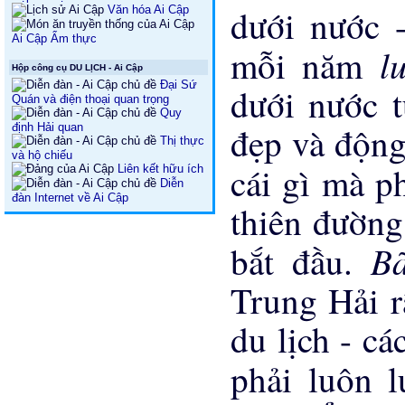
dưới nước 
Văn hóa Ai Cập
Ai Cập Ẩm thực
l
mỗi năm
Hộp công cụ DU LỊCH - Ai Cập
Đại Sứ
dưới nước t
Quán và điện thoại quan trọng
Quy
đẹp và động
định Hải quan
Thị thực
và hộ chiếu
cái gì mà p
Liên kết hữu ích
Diễn
đàn Internet về Ai Cập
thiên đường 
B
bắt đầu.
Trung Hải r
du lịch - c
phải luôn 