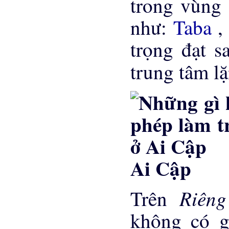
trong vùng 
như:
Taba
trọng đạt s
trung tâm l
Ai Cập
Riên
Trên
không có g