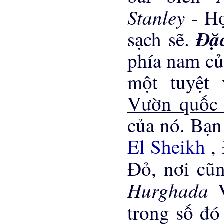
Stanley
- H
Đặc
sạch sẽ.
phía nam củ
một tuyệt
Vườn quốc
của nó. Bạn
El Sheikh
,
Đỏ, nơi cũ
Hurghada
trong số đó