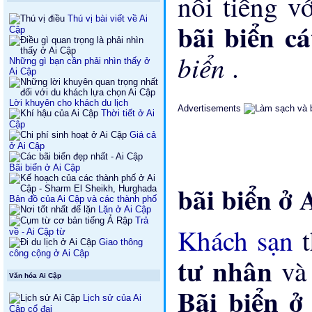
nổi tiếng v
Thú vị bài viết về Ai
bãi biển c
Cập
biển
.
Những gì bạn cần phải nhìn thấy ở
Ai Cập
Lời khuyên cho khách du lịch
Advertisements
Thời tiết ở Ai
Cập
Giá cả
ở Ai Cập
Bãi biển ở Ai Cập
bãi biển ở 
Bản đồ của Ai Cập và các thành phố
Lặn ở Ai Cập
Trả
Khách sạn
về - Ai Cập từ
Giao thông
công cộng ở Ai Cập
tư nhân
và
Văn hóa Ai Cập
Bãi biển 
Lịch sử của Ai
Cập cổ đại