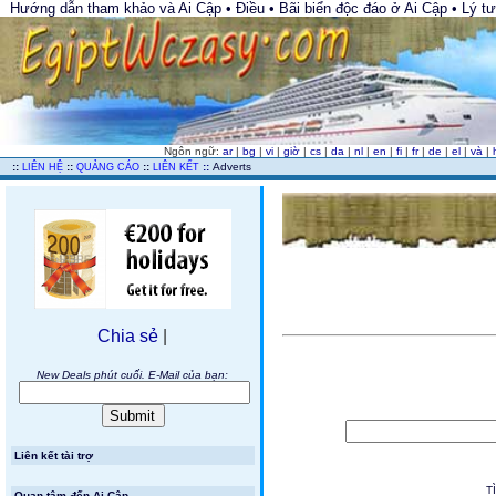
Hướng dẫn tham khảo và Ai Cập • Điều • Bãi biển độc đáo ở Ai Cập • Lý tư
Ngôn ngữ:
ar
|
bg
|
vi
|
giờ
|
cs
|
da
|
nl
|
en
|
fi
|
fr
|
de
|
el
|
và
|
..
::
::
::
::
Adverts
LIÊN HỆ
QUẢNG CÁO
LIÊN KẾT
Chia sẻ
|
New Deals phút cuối. E-Mail của bạn:
Liên kết tài trợ
T
Quan tâm đến Ai Cập