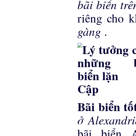
bãi biển tr
riêng cho k
gàng
.
Cập
Bãi biển t
ở Alexandr
bãi biển 