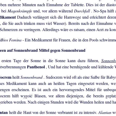
eben mehrere Minuten nach Einnahme der Tablette. Dies ist der diast
t bei
Magenkrämpfe
und, vor allem während
Durchfall
. No-Spa hilft
dikament
Dadurch verlängert sich die Harnwege und erleichtert de
t, die Sie auch trinken muss viel Wasser). Bereits nach der Einnahme 
 Schmerzen zu verringern. Allerdings wäre es ratsam, einen Arzt zu kons
iBios Femina
- Ein Medikament für Frauen, die in den Pools schwimm
Mittel gegen Sonnenbrand
 ersten Tage der Sonne in die Sonne kann dazu führen,
Sonnen
Panthenol
tverbrennungen
, Und hat eine beruhigende und kühlende 
docrem
heilt
Sonnenbrand
. Sudocrem wird oft als eine Salbe für Baby
ses Medikament kann auch an heißen Tagen eingesetzt werden, wen
sengen erscheinen. Es ist auch ein hervorragendes Mittel für unbe
ocrem hilft wygoić Blasen, vor allem diejenigen, die bereits geplat
gerieben werden. Nach einigen Stunden wird die Wunden heilen und h
antan
heilt die Haut von der Sonne verbrannt ist zu intensiv.
Alantan
wu