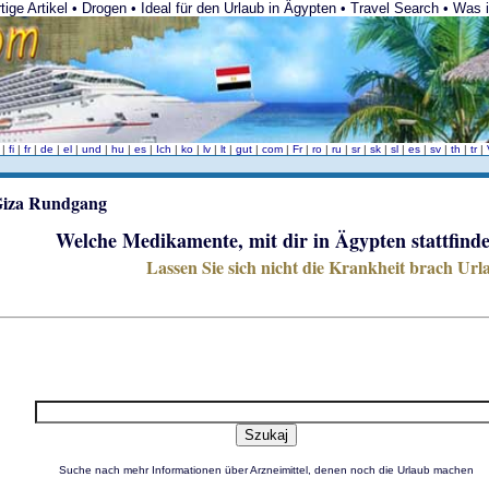
ge Artikel • Drogen • Ideal für den Urlaub in Ägypten • Travel Search • Was i
n
|
fi
|
fr
|
de
|
el
|
und
|
hu
|
es
|
Ich
|
ko
|
lv
|
lt
|
gut
|
com
|
Fr
|
ro
|
ru
|
sr
|
sk
|
sl
|
es
|
sv
|
th
|
tr
|
Welche Medikamente, mit dir in Ägypten stattfind
Lassen Sie sich nicht die Krankheit brach Url
Suche nach mehr Informationen über Arzneimittel, denen noch die Urlaub machen