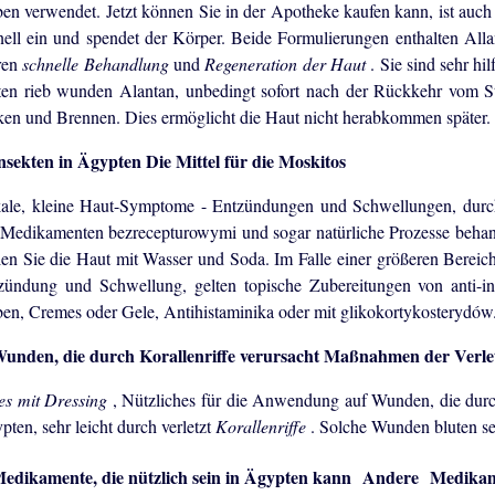
ben verwendet. Jetzt können Sie in der Apotheke kaufen kann, ist auch
nell ein und spendet der Körper. Beide Formulierungen enthalten Alla
ren
schnelle Behandlung
und
Regeneration der Haut
. Sie sind sehr hi
lten rieb wunden Alantan, unbedingt sofort nach der Rückkehr vom St
ken und Brennen. Dies ermöglicht die Haut nicht herabkommen später.
Die Mittel für die Moskitos
ale, kleine Haut-Symptome - Entzündungen und Schwellungen, durch
 Medikamenten bezrecepturowymi und sogar natürliche Prozesse beha
len Sie die Haut mit Wasser und Soda. Im Falle einer größeren Bereic
zündung und Schwellung, gelten topische Zubereitungen von anti-in
ben, Cremes oder Gele, Antihistaminika oder mit glikokortykosterydów
Maßnahmen der Verletz
ces mit Dressing
, Nützliches für die Anwendung auf Wunden, die durc
pten, sehr leicht durch verletzt
Korallenriffe
. Solche Wunden bluten se
Andere Medikame