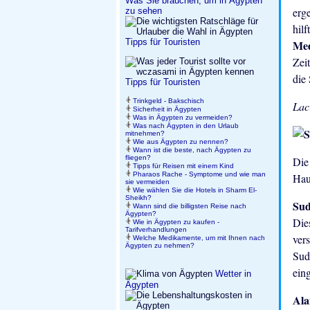
Was Sie brauchen, um in Ägypten
erg
zu sehen
hilf
Tipps für Touristen
Me
Zei
die
Tipps für Touristen
Trinkgeld - Bakschisch
Lac
Sicherheit in Ägypten
Was in Ägypten zu vermeiden?
Was nach Ägypten in den Urlaub
mitnehmen?
Wie aus Ägypten zu nennen?
Wann ist die beste, nach Ägypten zu
fliegen?
Die
Tipps für Reisen mit einem Kind
Pharaos Rache - Symptome und wie man
Hau
sie vermeiden
Wie wählen Sie die Hotels in Sharm El-
Sheikh?
Su
Wann sind die billigsten Reise nach
Ägypten?
Die
Wie in Ägypten zu kaufen -
Tarifverhandlungen
ver
Welche Medikamente, um mit Ihnen nach
Ägypten zu nehmen?
Sud
ein
Wetter in
Ägypten
Al