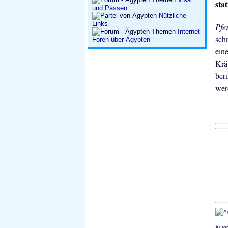
sta
und Pässen
Nützliche
Links
Pfe
Internet
sch
Foren über Ägypten
ein
Krä
ber
wer
Autor