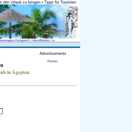
n den Urlaub zu bringen • Tipps für Touristen
Vereinigtes Königreich
|
Identifikation
|
vi
Advertisements
Partner:
en
aub in Ägypten.