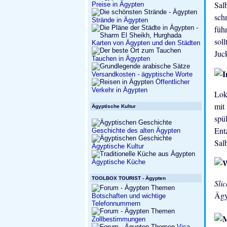
Sal
Preise in Ägypten
sch
Strände in Ägypten
füh
sol
Karten von Ägypten und den Städten
Juc
Tauchen in Ägypten
Versandkosten - ägyptische Worte
Öffentlicher
Verkehr in Ägypten
Lok
mit
Ägyptische Kultur
spü
Ent
Geschichte des alten Ägypten
Sal
Ägyptische Kultur
Ägyptische Küche
TOOLBOX TOURIST - Ägypten
Sli
Ägy
Botschaften und wichtige
Telefonnummern
Zollbestimmungen
Visa