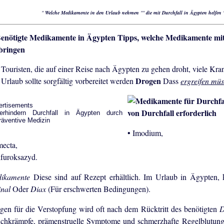
"
Welche Medikamente in den Urlaub nehmen
""
die mit Durchfall in Ägypten helfen
Tipps, welche Medikamente mi
bringen
 Touristen, die auf einer Reise nach Ägypten zu gehen droht, viele Kra
Drogen
 Urlaub sollte sorgfältig vorbereitet werden
Dass
ergreifen mü
ertisements
von Durchfall erforderlich
• Imodium,
mecta,
ifuroksazyd.
ikamente
Diese sind auf Rezept erhältlich. Im Urlaub in Ägypten,
inal
Oder
Diax
(Für erschwerten Bedingungen).
gen für die Verstopfung wird oft nach dem Rücktritt des benötigten
D
chkrämpfe, prämenstruelle Symptome und schmerzhafte Regelblutunge