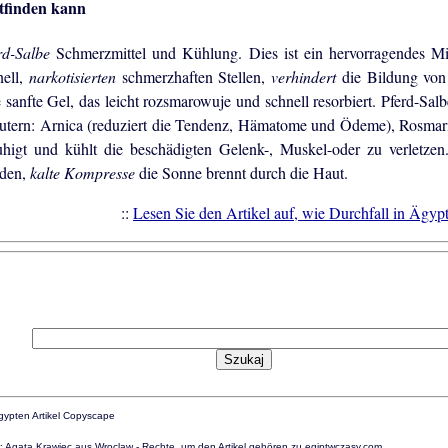
ttfinden kann
rd-Salbe
Schmerzmittel und Kühlung. Dies ist ein hervorragendes Mi
nell,
narkotisierten
schmerzhaften Stellen,
verhindert
die Bildung von
e sanfte Gel, das leicht rozsmarowuje und schnell resorbiert. Pferd-Sal
utern: Arnica (reduziert die Tendenz, Hämatome und Ödeme), Rosmar
uhigt und kühlt die beschädigten Gelenk-, Muskel-oder zu verletze
den,
kalte Kompresse
die Sonne brennt durch die Haut.
::
Lesen Sie den Artikel auf, wie Durchfall in Ägy
: Agata Krawiec aus Wroclaw - Rechte, um den Artikel gehören zu egiptwczasy.com