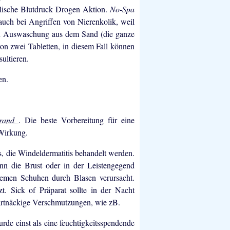
olische Blutdruck Drogen Aktion.
No-Spa
 auch bei Angriffen von Nierenkolik, weil
ren Auswaschung aus dem Sand (die ganze
von zwei Tabletten, in diesem Fall können
ultieren.
en.
brand
. Die beste Vorbereitung für eine
Wirkung.
s, die Windeldermatitis behandelt werden.
n die Brust oder in der Leistengegend
quemen Schuhen durch Blasen verursacht.
zt. Sick of Präparat sollte in der Nacht
artnäckige Verschmutzungen, wie zB.
rde einst als eine feuchtigkeitsspendende