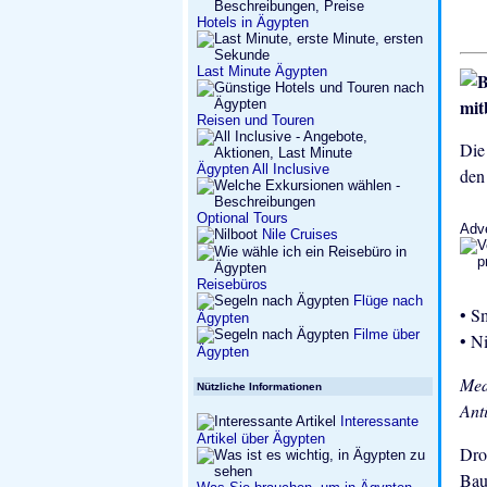
Hotels in Ägypten
Last Minute Ägypten
mit
Reisen und Touren
Die
Ägypten All Inclusive
den
Optional Tours
Adv
Nile Cruises
Reisebüros
Flüge nach
• S
Ägypten
Filme über
• N
Ägypten
Med
Nützliche Informationen
Ant
Interessante
Artikel über Ägypten
Dro
Bau