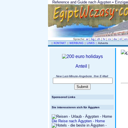
Reference and Guide nach Ägypten • Einzigarti
Sprache:
ar
|
bg
|
zh
|
hr
|
cs
|
da
|
nl
|
e
..
::
::
::
::
Adverts
KONTAKT
WERBUNG
LINKS
Anteil
|
New Last-Minute-Angebote. Ihre E-Mail:
Sponsored Links
Sie interessieren sich für Ägypten
Die Reise nach Ägypten - Home