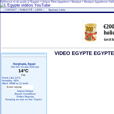
Référence et de guide à l'Egypte • Unique Films égyptiens • Musique • Musique égyptienne Vi
..
::
::
::
::
...
Sponsor Links
CONTACT
PUBLICITÉ
LIENS
VIDEO EGYPTE EGYPTE •
Hurghada, Egypt
Get the 10 day forecast
14°C
Fair
Feels Like:14°C
Humidity: 48%
Wind: NNW at 11 km/h
Airport Delays
Beach Conditions
Pollen Reports
Keeping an eye on the Tropics