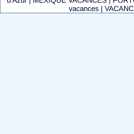
d'Azur
|
MEXIQUE VACANCES
|
PORT
vacances
|
VACANC