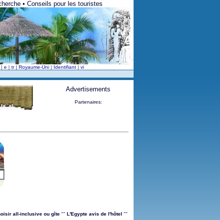
herche • Conseils pour les touristes
v
|
e
|
tr
|
Royaume-Uni
|
Identifiant
|
vi
Advertisements
Partenaires:
oisir all-inclusive ou gîte
""
L'Egypte avis de l'hôtel
""