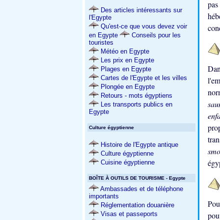
pas
Des articles intéressants sur
héb
l'Egypte
Qu'est-ce que vous devez voir
con
en Egypte
Conseils pour les
touristes
Météo en Egypte
Les prix en Egypte
Da
Plages en Egypte
Cartes de l'Egypte et les villes
l'e
Plongée en Egypte
nor
Retours - mots égyptiens
sa
Les transports publics en
Egypte
enf
pro
Culture égyptienne
tra
Histoire de l'Egypte antique
smo
Culture égyptienne
égy
Cuisine égyptienne
BOÎTE À OUTILS DE TOURISME - Egypte
Ambassades et de téléphone
importants
Pou
Réglementation douanière
pou
Visas et passeports