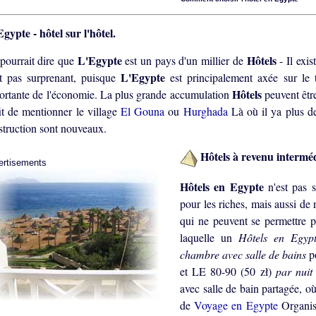
gypte - hôtel sur l'hôtel.
L'Egypte
Hôtels
pourrait dire que
est un pays d'un millier de
- Il exi
L'Egypte
st pas surprenant, puisque
est principalement axée sur le
Hôtels
ortante de l'économie. La plus grande accumulation
peuvent êtr
fit de mentionner le village
El Gouna
ou
Hurghada
Là où il ya plus 
struction sont nouveaux.
Hôtels à revenu interméd
ertisements
Hôtels en Egypte
n'est pas 
pour les riches, mais aussi de
qui ne peuvent se permettre pl
laquelle un
Hôtels en Egy
chambre avec salle de bains
p
et LE 80-90 (50 zł)
par nui
avec salle de bain partagée, o
de
Voyage en Egypte
Organis