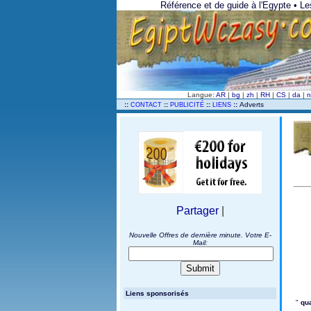
Référence et de guide à l'Egypte • L
Langue:
AR
|
bg
|
zh
|
RH
|
CS
|
da
|
n
..
::
::
::
::
Adverts
CONTACT
PUBLICITÉ
LIENS
Partager
|
Nouvelle Offres de dernière minute. Votre E-
Mail:
Liens sponsorisés
"
qua