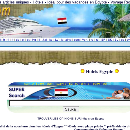
es articles uniques • Hôtels • Idéal pour des vacances en Egypte • Voyage Rec
l
|
fr
|
fi
|
fr
|
de
|
el
|
et
|
Hu
|
il
|
J'ai
|
ko
|
LV
|
lt
|
ainsi
|
com
|
Ven.
|
ro
|
ru
|
SR
|
SK
|
SL
|
es
|
s
Hotels Egypte
TROUVER LES OPINIONS SUR hôtels en Egypte
lité de la nourriture dans les hôtels d'Égypte
""
Hôtels avec plage privée
""
préférable de ch
Comment choisir l'hôtel en Egypte
"