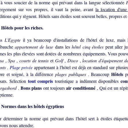
 à vous soucier de la norme qui prévaut dans la langue sélectionnée
ergement sur vos propres, il vaut la peine, avant
la location d'un
ditions qui y règnent. Hôtels sans étoiles sont souvent belles, propres 
Hôtels pour les riches.
ns
L'Egypte
il ya beaucoup d'installations de l'hôtel de luxe, mais 
mbauche
appartement de luxe
dans les
hôtel cinq étoiles
peut aller j
mes les plus élevées sont dotées de nombreux équipements. Vous pouvez
una
,
Spa
,
courts de tennis
et
Golf
,
Disco
,
location d'équipement d
ants
.
Plage privée
appartenant à l'hôtel est déjà en standard sur plusie
Hôtels
pre et soigné, à la différence
plages publiques
. Beaucoup
p
tout compris
con
nsats. Sélection
touristique a indûment disponibles
Bons plans
air conditionné
rgasbord
.
ont toujours
, Qui est un répi
ptienne.
Normes dans les hôtels égyptiens
r déterminer la norme qui prévaut dans l'hôtel sert à étoiles étiquet
vons nous attendre.