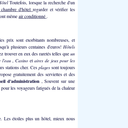
Hôtel
Toutefois, lorsque la recherche d'un
e chambre d'hôtel
regarder et vérifier les
et ont même
air conditionné
.
les prix sont exorbitants nombreuses, et
usqu'à plusieurs centaines d'euros!
Hôtels
 trouver en eux des raretés telles que
un
e l'eau
,
Casino
et
aires de jeux pour les
urs stations cher. Ces
plages
sont toujours
ropose gratuitement des serviettes et des
seil d'administration
, Souvent sur une
t pour les voyageurs fatigués de la chaleur
te. Les étoiles plus un hôtel, mieux nous