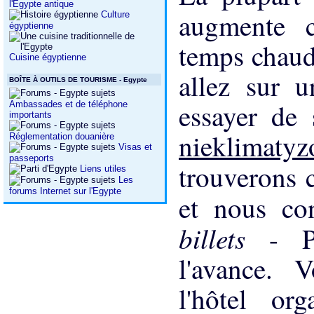
l'Egypte antique
augmente 
Culture
égyptienne
temps chaud 
Cuisine égyptienne
allez sur 
BOÎTE À OUTILS DE TOURISME - Egypte
essayer de 
Ambassades et de téléphone
importants
nieklimat
Réglementation douanière
Visas et
passeports
trouverons 
Liens utiles
Les
forums Internet sur l'Egypte
et nous co
billets
- P
l'avance. 
l'hôtel or