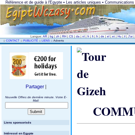
Référence et de guide à l'Egypte • Les articles uniques • Communications
Langue:
AR
|
bg
|
zh
|
RH
|
CS
|
da
|
nl
|
fr
|
fi
|
fr
|
de
|
el
|
et
|
Hu
|
il
|
J'ai
..
::
::
::
::
Adverts
CONTACT
PUBLICITÉ
LIENS
Partager
|
Nouvelle Offres de dernière minute. Votre E-
Mail:
COMMU
Liens sponsorisés
Intéressé en Egypte