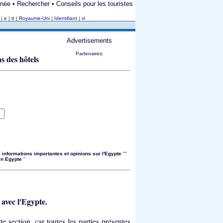
née • Rechercher • Conseils pour les touristes
v
|
e
|
tr
|
Royaume-Uni
|
Identifiant
|
vi
Advertisements
Partenaires:
informations importantes et opinions sur l'Egypte
""
en Egypte
"
 avec l'Egypte.
e section, car toutes les parties présentes