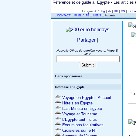
Référence et de guide à l'Egypte • Les article
Langue:
AR
|
bg
|
zh
|
RH
|
CS
|
da
|
n
..
::
::
::
::
Adverts
CONTACT
PUBLICITÉ
LIENS
Partager
|
Nouvelle Offres de dernière minute. Votre E-
Mail:
Liens sponsorisés
Intéressé en Egypte
"
la
Voyage en Egypte - Accueil
Hôtels en Egypte
Last Minute en Égypte
Voyage et Tourisme
L'Egypte tout inclus
Excursions facultatives
Croisières sur le Nil
Agences de Voyage