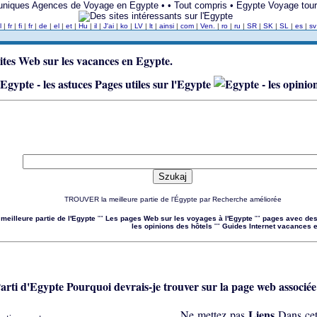
s uniques Agences de Voyage en Egypte • • Tout compris • Egypte Voyage tour
l
|
fr
|
fi
|
fr
|
de
|
el
|
et
|
Hu
|
il
|
J'ai
|
ko
|
LV
|
lt
|
ainsi
|
com
|
Ven.
|
ro
|
ru
|
SR
|
SK
|
SL
|
es
|
s
Pages utiles sur l'Egypte
TROUVER la meilleure partie de l'Égypte par Recherche améliorée
 meilleure partie de l'Egypte
""
Les pages Web sur les voyages à l'Egypte
""
pages avec des 
les opinions des hôtels
""
Guides Internet vacances 
Pourquoi devrais-je trouver sur la page web associée
Liens
Ne mettez pas
Dans cett