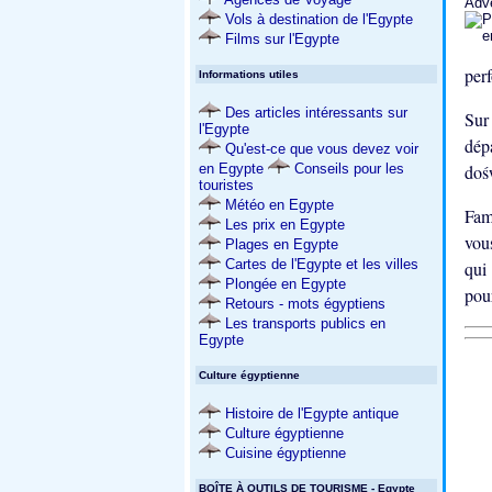
Adv
Vols à destination de l'Egypte
Films sur l'Egypte
per
Informations utiles
Des articles intéressants sur
Sur
l'Egypte
dép
Qu'est-ce que vous devez voir
doś
en Egypte
Conseils pour les
touristes
Météo en Egypte
Fam
Les prix en Egypte
vou
Plages en Egypte
Cartes de l'Egypte et les villes
qui
Plongée en Egypte
pou
Retours - mots égyptiens
Les transports publics en
Egypte
Culture égyptienne
Histoire de l'Egypte antique
Culture égyptienne
Cuisine égyptienne
BOÎTE À OUTILS DE TOURISME - Egypte