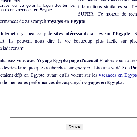
ertisements
informations similaires sur l
SUPER. Ce moteur de recher
voyages en Egypte
formances de zaiązanych
.
sites intéressants
sur l'Egypte
 Internet il ya beaucoup de
sur les
. S
art. Ils peuvent nous dire la vie beaucoup plus facile sur plac
wiadczenami.
Voyage Egypte page d'accueil
iliarisez-vous avec
Et alors vous saur
Pa
s devriez faire quelques recherches sur
Internet
, Lire une variété de
 étaient déjà en Egypte, avant qu'ils volent sur les
vacances en Egyp
voyages en Egypte
r de meilleures performances de zaiązanych
.