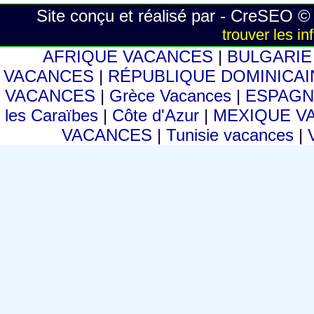
Site conçu et réalisé par - CreSEO ©
trouver les i
AFRIQUE VACANCES
|
BULGARI
VACANCES
|
RÉPUBLIQUE DOMINICA
VACANCES
|
Grèce Vacances
|
ESPAGN
les Caraïbes
|
Côte d'Azur
|
MEXIQUE V
VACANCES
|
Tunisie vacances
|