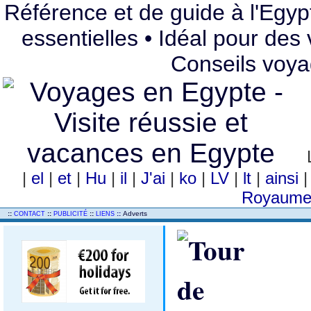
Référence et de guide à l'Egypt
essentielles • Idéal pour de
Conseils voya
|
el
|
et
|
Hu
|
il
|
J'ai
|
ko
|
LV
|
lt
|
ainsi
Royaume
..
::
::
::
::
Adverts
CONTACT
PUBLICITÉ
LIENS