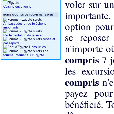
voler sur un
Cuisine égyptienne
importante
BOÎTE À OUTILS DE TOURISME - Egypte
option pour
Ambassades et de téléphone
importants
se reposer
Réglementation douanière
Visas et
passeports
n'importe où
Liens utiles
Les
compris
7 j
forums Internet sur l'Egypte
les excursi
compris
n'
payez pour
bénéficié. T