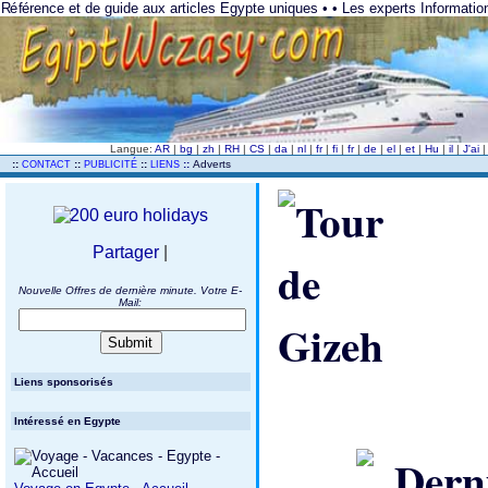
Référence et de guide aux articles Egypte uniques • • Les experts Information
Langue:
AR
|
bg
|
zh
|
RH
|
CS
|
da
|
nl
|
fr
|
fi
|
fr
|
de
|
el
|
et
|
Hu
|
il
|
J'ai
..
::
::
::
::
Adverts
CONTACT
PUBLICITÉ
LIENS
Partager
|
Nouvelle Offres de dernière minute. Votre E-
Mail:
Liens sponsorisés
Intéressé en Egypte