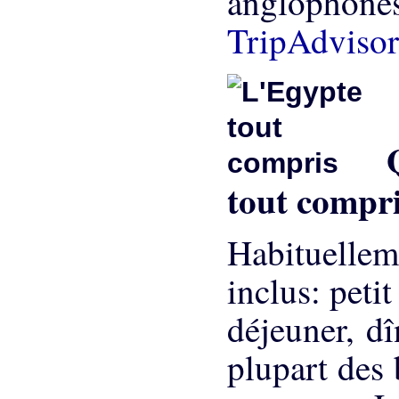
anglophones
TripAdviso
Qu
tout compr
Habituellem
inclus: peti
déjeuner, dî
plupart des 