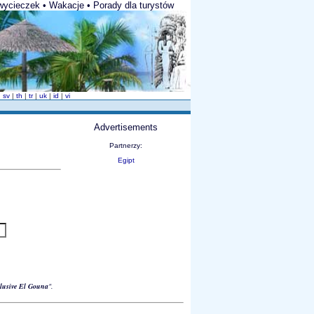
wycieczek • Wakacje • Porady dla turystów
|
sv
|
th
|
tr
|
uk
|
id
|
vi
Advertisements
Partnerzy:
Egipt
nclusive El Gouna
".