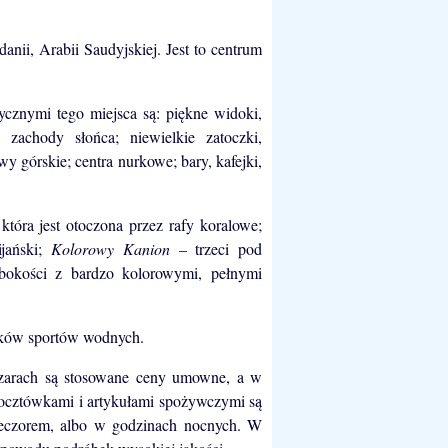
anii, Arabii Saudyjskiej. Jest to centrum
ycznymi tego miejsca są: piękne widoki,
e zachody słońca; niewielkie zatoczki,
y górskie; centra nurkowe; bary, kafejki,
 która jest otoczona przez rafy koralowe;
ijański;
Kolorowy Kanion
– trzeci pod
bokości z bardzo kolorowymi, pełnymi
ników sportów wodnych.
azarach są stosowane ceny umowne, a w
 pocztówkami i artykułami spożywczymi są
ieczorem, albo w godzinach nocnych. W