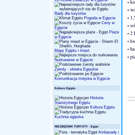
ka
•
wod
•
Rady dla turystów
1,
Pogoda w Egipcie
•
Ceny w
so
•
Egipcie
Plaże
2 
•
w Egipcie
lo
•
ha
•
Mapy Egiptu i miast
pi
•
Nurkowanie w Egipcie
Zwroty - słówka Egipskie
Komunikacja miejska w Egipcie
Kultura Egiptu
Historia
Starożytnego Egiptu
Kultura Egiptu
Kuchnia egipska
NIEZBĘDNIK TURYSTY - Egipt
Ambasady i