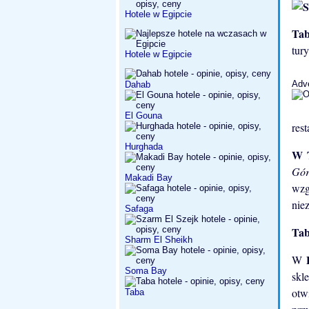
Hotele w Egipcie
Ta
tur
Hotele w Egipcie
Adv
Dahab
El Gouna
rest
Hurghada
W 
Gór
Makadi Bay
wzg
nie
Safaga
Ta
Sharm El Sheikh
W
Soma Bay
skl
otw
Taba