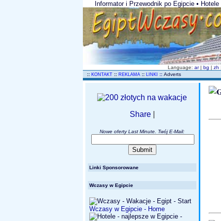
Informator i Przewodnik po Egipcie • Hotel
Language:
ar
|
bg
|
zh
..
::
::
::
::
Adverts
KONTAKT
REKLAMA
LINKI
Share
|
Nowe oferty Last Minute. Twój E-Mail:
Linki Sponsorowane
Wczasy w Egipcie
Wczasy w Egipcie - Home