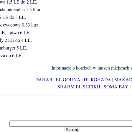
wa 1,5 LE do 2 LE,
a mineralna 1,5 litra
5 LE do 3 LE,
k owocowy 0,33 litra
LE, - piwo 6 LE,
dy 2 LE do 4 LE,
mburger 5 LE,
zza do 6 LE.
Informacje o hotelach w innych miejscach 
DAHAB
|
EL GOUNA
|
HURGHADA
|
MAKAD
SHARM EL SHEIKH
|
SOMA BAY
|