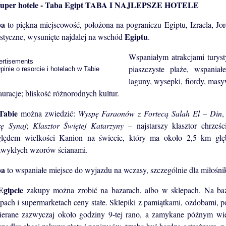
TABA I NAJLEPSZE HOTELE
ba
to piękna miejscowość, położona na pograniczu Egiptu, Izraela, Jord
Egiptu
ystyczne, wysunięte najdalej na wschód
.
Wspaniałym atrakcjami turyst
ertisements
piaszczyste plaże, wspaniał
laguny, wysepki, fiordy, masyw
auracje; bliskość różnorodnych kultur.
Tabie
można zwiedzić:
Wyspę Faraonów z Fortecą Salah El – Din
,
ę Synaj
;
Klasztor Świętej Katarzyny
– najstarszy klasztor chrześc
lędem wielkości Kanion na świecie, który ma około 2,5 km głę
zwykłych wzorów ścianami.
ba
to wspaniałe miejsce do wyjazdu na wczasy, szczególnie dla miłoś
Egipcie
zakupy można zrobić na bazarach, albo w sklepach. Na b
epach i supermarketach ceny stałe. Sklepiki z pamiątkami, ozdobami,
ierane zazwyczaj około godziny 9-tej rano, a zamykane późnym w