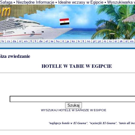
e Safaga • Niezbędne Informacje • Idealne wczasy w Egipcie • Wyszukiwarka 
|
hr
|
cs
|
da
|
nl
|
en
|
fi
|
fr
|
de
|
el
|
iw
|
hu
|
it
|
ja
|
ko
|
lv
|
lt
|
no
|
pl
|
pt
|
ro
|
ru
|
sr
|
sk
|
sl
|
es
HOTELE W TABIE W EGIPCIE
WYSZUKAJ HOTELE W SAFADZE W EGIPCIE
"
najlepsze hotele w El Gouna
", "
wycieczki El Gouna
", "
tanie all i