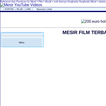
Referensi dan Panduan ke Mesir • Film • Musik • unik lainnya Hurghada Hurghada Mesir • wisata
..
::
::
::
::
...
Sponsor Links
KONTAK
IKLAN
LINK
MESIR FILM TERBA
Mitra: