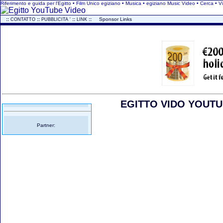
Riferimento e guida per l'Egitto • Film Unico egiziano • Musica • egiziano Music Video • Cerca •
..
::
::
::
::
...
Sponsor Links
CONTATTO
PUBBLICITA '
LINK
EGITTO VIDO YOUTUB
Partner: