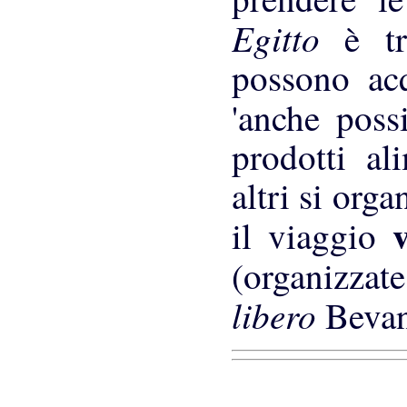
Egitto
è t
possono acq
'anche poss
prodotti al
altri si org
il viaggio
(organizzat
libero
Beva