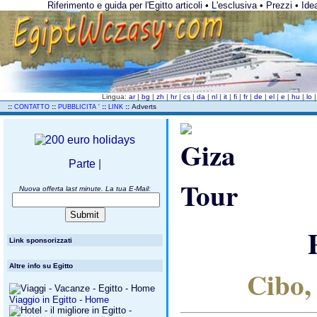
Riferimento e guida per l'Egitto articoli • L'esclusiva • Prezzi • Id
Lingua:
ar
|
bg
|
zh
|
hr
|
cs
|
da
|
nl
|
it
|
fi
|
fr
|
de
|
el
|
e
|
hu
|
lo
..
::
::
::
::
Adverts
CONTATTO
PUBBLICITA '
LINK
Parte
|
Nuova offerta last minute. La tua E-Mail:
Link sponsorizzati
Altre info su Egitto
Cibo, 
Viaggio in Egitto - Home