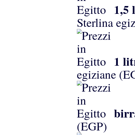
1,5 
Sterlina eg
1 li
egiziane (E
birr
(EGP)