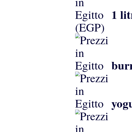
1 li
(EGP)
bur
yog