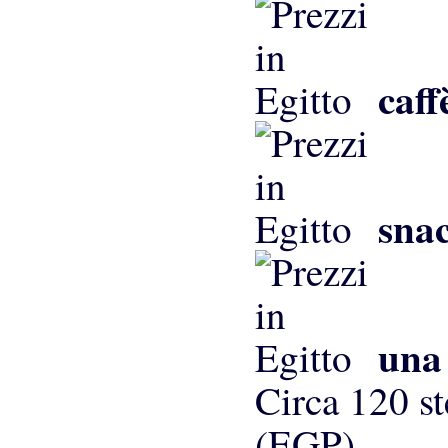
caff
sna
una 
Circa 120 st
(EGP)