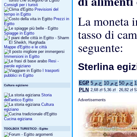
di alimenti
Consigli per i turisti
Previsioni del
tempo in Egitto
La moneta in
Prezzi in
Egitto
tasso di cam
Spiagge in Egitto
seguente:
Mappe d'Egitto e le città
Immersioni in Egitto
Resi -
Sterlina egi
parole egiziano
I trasporti
pubblici in Egitto
EGP
ج.م 50
ج.م 10
ج.م 5
Cultura egiziano
PLN
2,68 zł
5,36 zł
26,82 zł
5
Storia
Advertisements
dell'antico Egitto
Cultura
egiziano
Cucina egiziana
TOOLBOX TURISTICO - Egitto