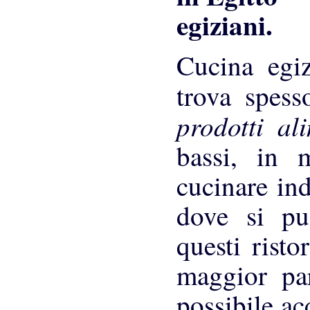
egiziani.
Cucina egiz
trova spess
prodotti al
bassi, in
cucinare in
dove si può
questi risto
maggior par
possibile ac