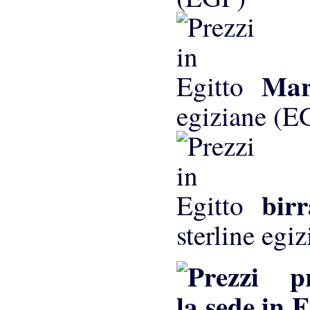
Mar
egiziane (E
birr
sterline egi