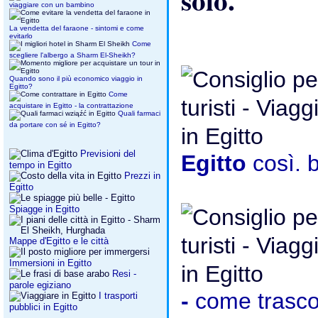
viaggiare con un bambino
La vendetta del faraone - sintomi e come
evitarlo
Come
scegliere l'albergo a Sharm El-Sheikh?
Quando sono il più economico viaggio in
Egitto?
Come
acquistare in Egitto - la contrattazione
Quali farmaci
da portare con sé in Egitto?
Previsioni del
Egitto
così. 
tempo in Egitto
Prezzi in
Egitto
Spiagge in Egitto
Mappe d'Egitto e le città
Immersioni in Egitto
Resi -
parole egiziano
-
come trasco
I trasporti
pubblici in Egitto