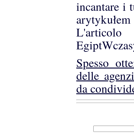
incantare i t
arytykułem 
L'artico
EgiptWczas
Spesso otte
delle agenz
da condivide