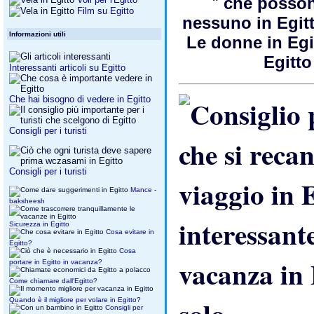
"
che possono
Film su Egitto
nessuno in Egit
Informazioni utili
Le donne in Eg
Egitto
Interessanti articoli su Egitto
Che hai bisogno di vedere in Egitto
Consigli per i turisti
Consigli per i turisti
Mance -
baksheesh
interessant
Sicurezza in Egitto
Cosa evitare in
Egitto?
Cosa
vacanza in 
portare in Egitto in vacanza?
Come chiamare dall'Egitto?
solo.
Quando è il migliore per volare in Egitto?
Consigli per