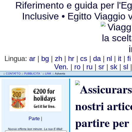
Riferimento e guida per l'Egit
Inclusive • Egitto Viaggio v
Lingua:
ar
|
bg
|
zh
|
hr
|
cs
|
da
|
nl
|
it
|
f
Ven.
|
ro
|
ru
|
sr
|
sk
|
sl
..
::
::
::
::
Adverts
CONTATTO
PUBBLICITA '
LINK
Parte
|
Nuova offerta last minute. La tua E-Mail: