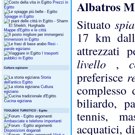
Albatros M
Prezzi in
Egitto
Spiagge in Egitto
spi
Situato
Mappe d'Egitto e le città
17 km dall'
Immersioni in Egitto
Resi -
attrezzati 
parole egiziano
I trasporti
pubblici in Egitto
livello
,
Cultura egiziano
r
preferisce
Storia
dell'antico Egitto
complesso d
Cultura
egiziano
biliardo, p
Cucina egiziana
tennis, ma
TOOLBOX TURISTICO - Egitto
Ambasciate e telefono importanti
acquatici, d
Disposizioni doganali
Visti e