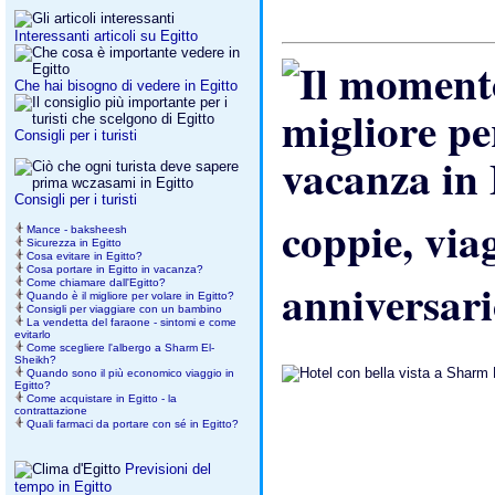
Interessanti articoli su Egitto
Che hai bisogno di vedere in Egitto
Consigli per i turisti
Consigli per i turisti
coppie, viag
Mance - baksheesh
Sicurezza in Egitto
Cosa evitare in Egitto?
Cosa portare in Egitto in vacanza?
anniversar
Come chiamare dall'Egitto?
Quando è il migliore per volare in Egitto?
Consigli per viaggiare con un bambino
La vendetta del faraone - sintomi e come
evitarlo
Come scegliere l'albergo a Sharm El-
Sheikh?
Quando sono il più economico viaggio in
Egitto?
Come acquistare in Egitto - la
contrattazione
Quali farmaci da portare con sé in Egitto?
Previsioni del
tempo in Egitto