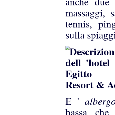
anche due p
massaggi, s
tennis, pin
sulla spiagg
Resort & 
alberg
E '
bassa, che 