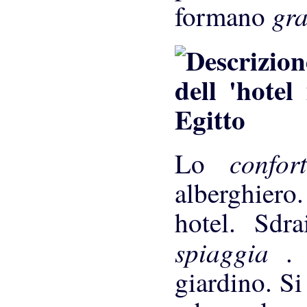
gr
formano
confo
Lo
alberghiero
hotel. Sdr
spiaggia
.
giardino. Si