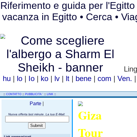
Riferimento e guida per l'Egitto 
vacanza in Egitto • Cerca • Via
Lin
hu
|
lo
|
Io
|
ko
|
lv
|
lt
|
bene
|
com
|
Ven.
..
::
::
::
::
CONTATTO
PUBBLICITA '
LINK
Parte
|
Nuova offerta last minute. La tua E-Mail:
Link sponsorizzati