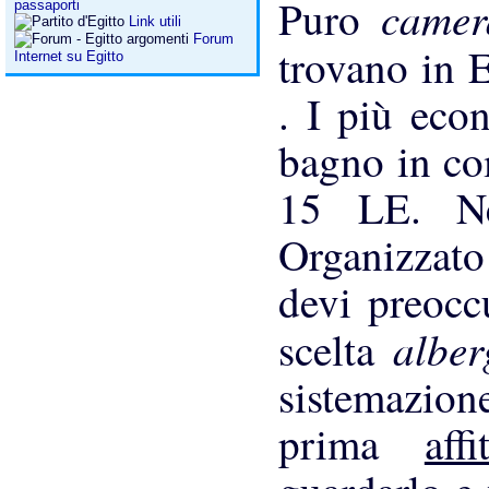
came
Puro
passaporti
Link utili
Forum
trovano in 
Internet su Egitto
. I più eco
bagno in co
15 LE. N
Organizzato
devi preocc
albe
scelta
sistemazion
prima
aff