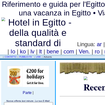
Riferimento e guida per l'Egitto 
una vacanza in Egitto • Via
Lingua:
ar
|
Io
|
ko
|
lv
|
lt
|
bene
|
com
|
Ven.
|
ro
|
..
::
::
::
::
Adverts
CONTATTO
PUBBLICITA '
LINK
Parte
|
Nuova offerta last minute. La tua E-Mail: