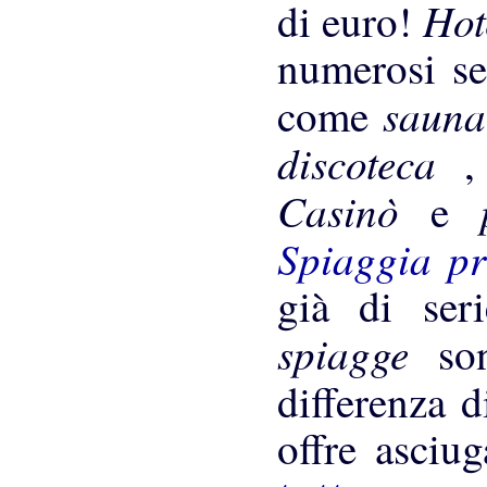
Hot
di euro!
numerosi ser
saun
come
discoteca
Casinò
e
Spiaggia p
già di seri
spiagge
so
differenza 
offre asciug