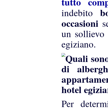
tutto com
b
indebito
occasioni
s
un sollievo 
egiziano.
hotel egizi
Per determ