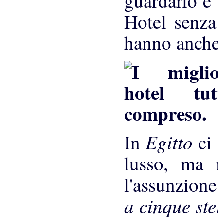
guardarlo e 
Hotel senza 
hanno anch
Egitto
In
ci
lusso, ma m
l'assunzion
a cinque ste