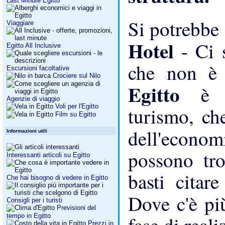
Last Minute Egitto
Si potrebbe
Viaggiare
Hotel
- Ci 
Egitto All Inclusive
che non è 
Escursioni facoltative
Crociere sul Nilo
Egitto
è 
Agenzie di viaggio
Voli per l'Egitto
turismo, ch
Film su Egitto
dell'econo
Informazioni utili
possono tro
Interessanti articoli su Egitto
basti citar
Che hai bisogno di vedere in Egitto
Dove c'è p
Consigli per i turisti
Previsioni del
tempo in Egitto
Prezzi in