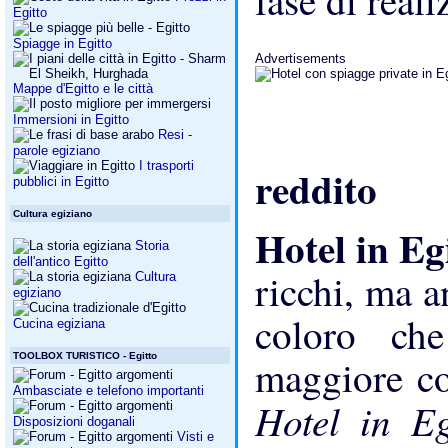
fase di real
Egitto
Spiagge in Egitto
Advertisements
Mappe d'Egitto e le città
Immersioni in Egitto
Resi -
parole egiziano
I trasporti
reddito
pubblici in Egitto
Cultura egiziano
Hotel in Eg
Storia
dell'antico Egitto
ricchi, ma a
Cultura
egiziano
coloro ch
Cucina egiziana
TOOLBOX TURISTICO - Egitto
maggiore co
Ambasciate e telefono importanti
Hotel in E
Disposizioni doganali
Visti e