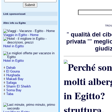
Link sponsorizzati
Altre info su Egitto
TROV
"
qualità del ci
Viaggio in Egitto - Home
privata
""
meglio
Hotel in Egitto
giudi
Hotel in Egitto
Dahab
El Gouna
Hurghada
Makadi Bay
Safaga
Sharm El Sheikh
Soma Bay
Taba
struttura.