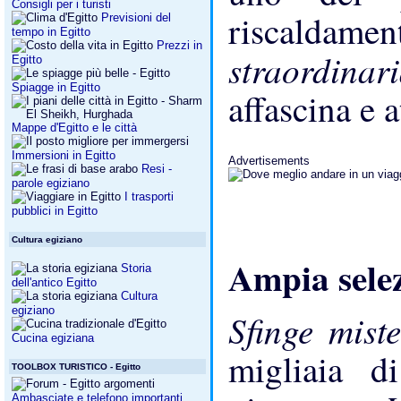
Consigli per i turisti
riscaldamen
Previsioni del
tempo in Egitto
Prezzi in
straordina
Egitto
Spiagge in Egitto
affascina e a
Mappe d'Egitto e le città
Immersioni in Egitto
Advertisements
Resi -
parole egiziano
I trasporti
pubblici in Egitto
Cultura egiziano
Ampia selez
Storia
dell'antico Egitto
Cultura
egiziano
Sfinge mist
Cucina egiziana
migliaia di
TOOLBOX TURISTICO - Egitto
Ambasciate e telefono importanti