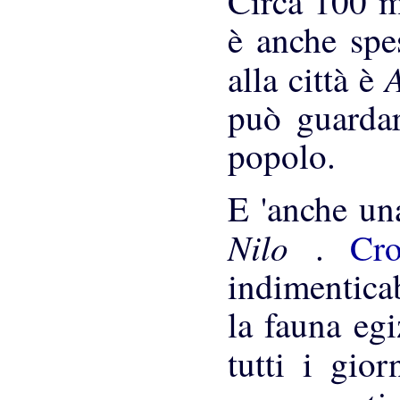
Circa 100 m
è anche spe
alla città è
può guardar
popolo.
E 'anche una
Nilo
.
Cr
indimenticab
la fauna egi
tutti i gio