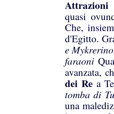
Attrazioni
quasi ovun
Che, insiem
d'Egitto. G
e Mykrerin
faraoni
Qua
avanzata, ch
dei Re
a Te
tomba di T
una maledizi