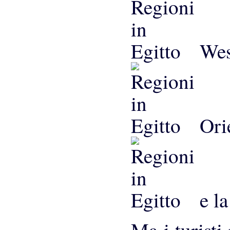
West
Orie
e la