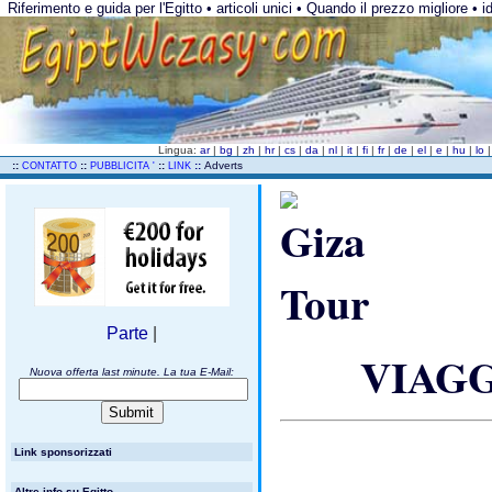
Riferimento e guida per l'Egitto • articoli unici • Quando il prezzo migliore • 
Lingua:
ar
|
bg
|
zh
|
hr
|
cs
|
da
|
nl
|
it
|
fi
|
fr
|
de
|
el
|
e
|
hu
|
lo
..
::
::
::
::
Adverts
CONTATTO
PUBBLICITA '
LINK
Parte
|
VIAGG
Nuova offerta last minute. La tua E-Mail:
Link sponsorizzati
Altre info su Egitto