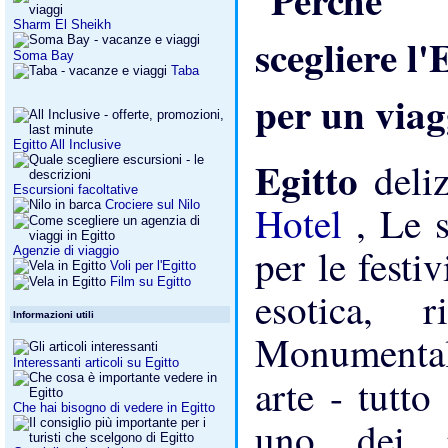
Sharm El Sheikh
Soma Bay
Taba
Egitto All Inclusive
Egitto
deli
Escursioni facoltative
Crociere sul Nilo
Hotel
, Le 
per le festiv
Agenzie di viaggio
Voli per l'Egitto
Film su Egitto
esotica, 
Informazioni utili
Monumental
Interessanti articoli su Egitto
arte - tutt
Che hai bisogno di vedere in Egitto
uno dei p