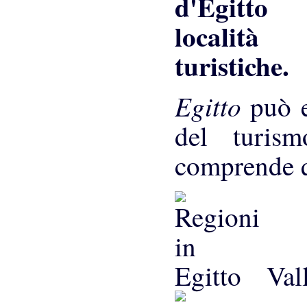
Egitto
può e
del turism
comprende q
Vall