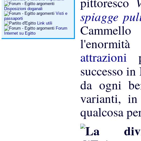
pittoresco
Disposizioni doganali
spiagge pul
Visti e
passaporti
Link utili
Cammello 
Forum
Internet su Egitto
l'enormità
attrazioni
successo in 
da ogni b
varianti, i
qualcosa per